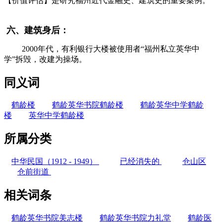
【价值评估】
是研究福州近代金融史、建筑史的重要案例。
福州老建筑
六、建筑身后：
福州厝
2000年代，有利银行大楼被使用者“福州私立英华中
学”拆毁，改建为操场。
FZCUO
同义词
鹤龄楼
鹤龄英华书院鹤龄楼
鹤龄英华中学鹤龄
楼
英华中学鹤龄楼
所属分类
中华民国（1912 - 1949）
已经消失的
仓山区
仓前街道
相关词条
鹤龄英华书院美志楼
鹤龄英华书院力礼堂
鹤龄医