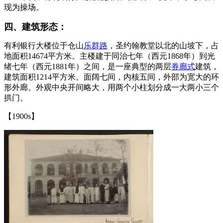
现为操场。
四、建筑形态：
福州老建筑
有利银行大楼位于仓山
乐群路
，圣约翰教堂以北的山坡下，占
地面积14674平方米。主楼建于同治七年（西元1868年）到光
绪七年（西元1881年）之间，是一座典型的两层
券廊式
建筑，
建筑面积1214平方米。面阔七间，内核五间，外部为宽大的环
形外廊。外观中央开间略大，用两个小柱划分成一大两小三个
拱门。
【1900s】
福州老建筑百科（fzcuo.com）