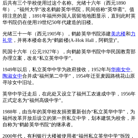
后共有三个学校使用过这个名称。光绪十六年（西元1890
年），“福州大学”改名鹤龄英华书院，民间俗称“英华斋”。值
得注意的是，1891年福州外国人居留地地图显示，直到此时英
华书院仍在使用19世纪50年代建造的旧楼。
光绪三十一年（西元1905年），鹤龄英华书院添建
美志楼
和
力
礼堂
，并将本楼命名为“鹤龄楼(A-Hok Hall，阿鹤堂)”。
民国十六年（公元1927年），向鹤龄英华书院中华民国教育部
办理立案，改名“私立英华中学”。
1949年以后，私立英华中学为政府接收，1952年与
华南女中
、
陶淑女中
合并成“福州第二中学”，1954年迁至麦园路桃花山原
寻珍女中旧址。
英华中学迁走后，在此处又设立了福州工农速成中学，1956年
正式定名为“福州高级中学”。
1988年，由当年的英华校友捐资重新创办“私立英华中学”，为
福州改革开放后设立的第一所私立中学，划本建筑为校舍，并
自称为“鹤龄英华书院”的继承者。
2000年代，有利银行大楼被使用者“福州私立英华中学”拆毁，