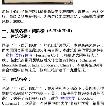
原位于仓山区乐群路现福州高级中学校园内，曾先后为有利银
行、鹤龄英华书院使用。为两层砖木结构建筑，殖民地券廊式
风格。2000...
一、建筑名称：鹤龄楼（A-Hok Hall）
二、建筑创建：
同治七年（西元1868年）的仓山照片显示，本建筑尚未建造；
而美国国会图书馆藏1868年南台图，本建筑所在位置北侧标有
一座
和记洋行住宅
（Fussell & Co.），根据师大附中校志记
载，该建筑连带附属地皮后来转卖给有利银行（Chartered
Mercantile Bank of India, London and China）。本建筑在1891年
南台地图中仍然未见，故可以推断建于十九世纪末。
三、建筑衍变：
光绪七年（西元1881年），在麦利和等人倡议下，美以美会得
到信徒张鹤龄的办学捐款一万美元（条件是学校必须开设英语
课），购买了有利银行行址，建立“
福州大学
” (Foochow
University），这是第一个使用“福州大学”名称的学校，福州前