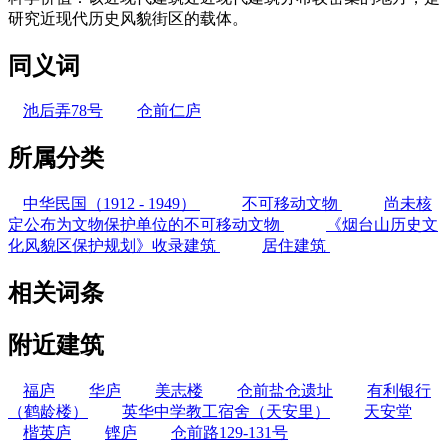
研究近现代历史风貌街区的载体。
同义词
池后弄78号
仓前仁庐
所属分类
中华民国（1912 - 1949）
不可移动文物
尚未核
定公布为文物保护单位的不可移动文物
《烟台山历史文
化风貌区保护规划》收录建筑
居住建筑
相关词条
附近建筑
福庐
华庐
美志楼
仓前盐仓遗址
有利银行
（鹤龄楼）
英华中学教工宿舍（天安里）
天安堂
楷英庐
铿庐
仓前路129-131号