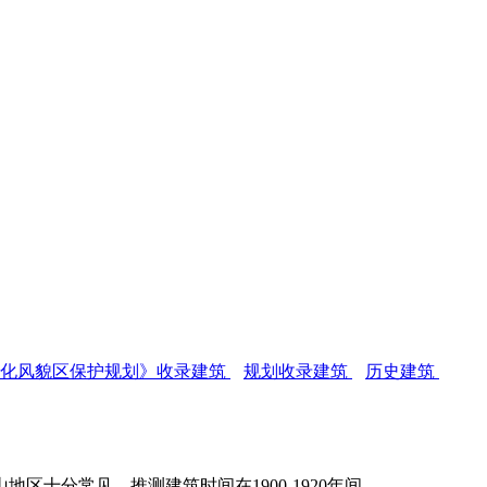
文化风貌区保护规划》收录建筑
规划收录建筑
历史建筑
十分常见，推测建筑时间在1900-1920年间。
FZCUO