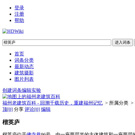
登录
注册
帮助
首页
词条分类
最新动态
建筑摄影
图片列表
创建词条
编辑实验
福州老建筑百科 - 回溯千载历史，重建福州记忆
> 所属分类 >
顶
[0]
分享
评论
[0]
编辑
楷英庐
楷英庐位于
佛寺巷
96号，由一座两层半的主体建筑和一座两层的