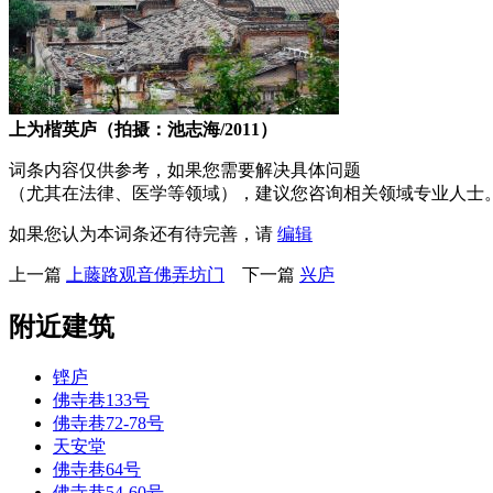
上为楷英庐（拍摄：池志海/2011）
词条内容仅供参考，如果您需要解决具体问题
（尤其在法律、医学等领域），建议您咨询相关领域专业人士
如果您认为本词条还有待完善，请
编辑
上一篇
上藤路观音佛弄坊门
下一篇
兴庐
附近建筑
铿庐
佛寺巷133号
佛寺巷72-78号
天安堂
佛寺巷64号
佛寺巷54-60号