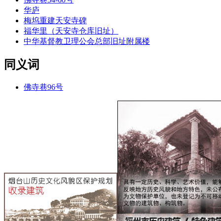
华庐
梅坞重建天安寺碑
福华里（天安寺仓库旧址）
中华基督教卫理公会总部旧址附属楼
同义词
佛寺巷96号