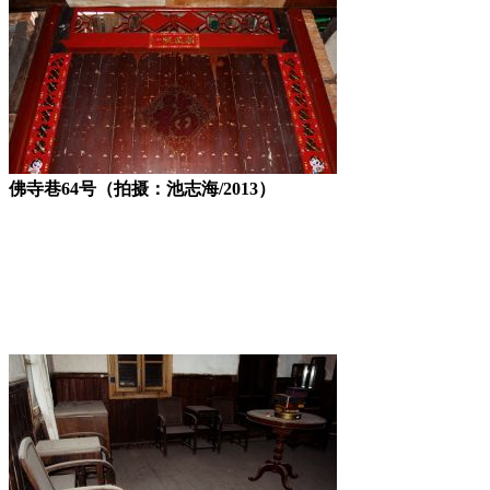
佛寺巷64号（拍摄：池志海/2013）
FZCUO