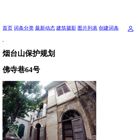
首页
词条分类
最新动态
建筑摄影
图片列表
创建词条
烟台山保护规划
佛寺巷64号