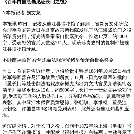
《百年白描绘画见证长门之役》
N本报记者 阙文龙
本报讯 昨日，记者从连江县博物馆了解到，省炎黄文化研究
会理事蒋滨建近日在北京故宫博物院发现了马江海战长门之役
的珍贵史料，清光绪皇帝亲自批嘉奖令，长达12页，约5000
字，受表彰的官兵人数达711人。现该珍贵史料的复制件被连
江县博物馆珍藏。
福州厝
不顾慈禧谕旨 毅然炮轰法舰清光绪皇帝亲自批嘉奖令
昨日，蒋滨建告诉记者，这份珍贵史料是1884年10月25日福州
将军穆图善在马江海战后期所奏，11月17日光绪皇帝朱批的
《呈长门等处击翻法船毙敌获械尤为出力文武官员弁请奖衔名
清单》嘉奖令长达12页，约5000字，长门十一营处官兵论功行
赏,受表彰官兵的人数达711人，分别以各品军功、赏戴蓝翎等
表彰。其中琴江水师官员黄恩禄、张朝镇、李维枢、董受淦、
张朝铭、许国昌等9名将领受到表彰，此外还有连江知县刘玉
璋。
蒋滨建介绍，对于长门之役，创刊于1872年的上海《申报》当
时还作了详细报道，并配发《福州捷报》白描画，生动展示了