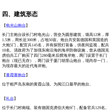
四、建筑形态
【
电光山炮台
】
长门主炮台设长门村电光山，营垒为圆形建筑，墙高12米，厚
1.5米，周长近300米，占地50亩。炮台共安装德国和英国造的
大炮5门，配官兵145名，并有探照灯装备，供夜间监视，配兵
10名。清政府为了加强东南沿海的海岸防御设施，曾从德国克
虏伯兵工厂购买了四门280毫米后膛海岸炮，两门设置于长门
炮台（现已无存），两门设于厦门胡里山炮台，现尚存一门，
为现存最大的近代海岸炮。
【
黄霞寨炮台
】
福州老建筑百科网
位于粗芦岛东南的黄霞山顶。为闽江口最早的炮台。
来源：
福州老建筑百科（fzcuo.com）
【
礼台
】
福州老建筑百科网
位于长门村南端。装有德国克虏伯大炮9门，配备官兵129名。