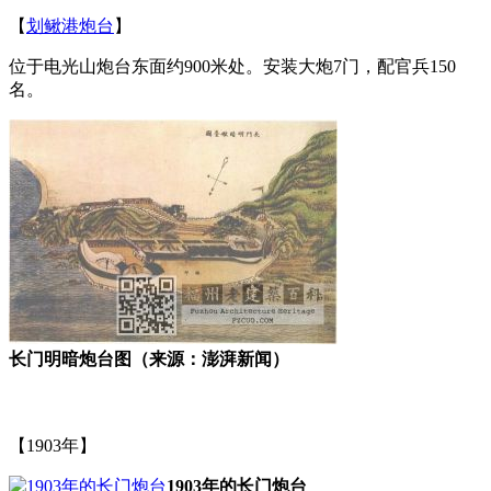
【
划鳅港炮台
】
位于电光山炮台东面约900米处。安装大炮7门，配官兵150
名。
长门明暗炮台图（来源：澎湃新闻）
福州老建筑
福州厝
【1903年】
1903年的长门炮台