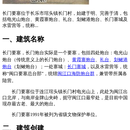
长门要塞位于长乐市琯头镇长门村，始建于明、完善于清，包
括电光山炮台、黄霞寨炮台、礼台、划鳅港炮台、长门寨城及
水雷营等，统称...
一、建筑名称
长门要塞，
长门炮台实际是一个要塞，包括四处炮台：电光山
炮台（传统意义上的长门炮台）、
黄霞寨炮台
、
礼台
、
划鳅港
炮台
（划鳅炮台）；一处寨城：
长门寨城
，以及水雷营等，统
称“闽口要塞总台部”，统辖
闽江口海防炮台群
，兼管带所属各
陆营。
林轶南
长门要塞位于连江琯头镇长门村电光山上，此处为闽江出
口北岸，与南岸金牌山夹峙，扼守闽江口最窄处，是目前中国
现存最古老、最大的炮台。
长门要塞1991年被列为省级文物保护单位。
二、建筑创建