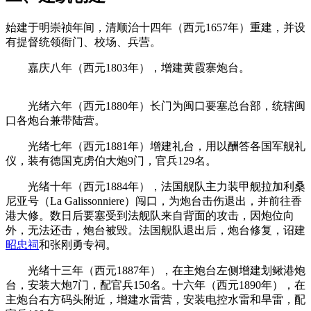
始建于明崇祯年间，清顺治十四年（西元1657年）重建，并设
有提督统领衙门、校场、兵营。
嘉庆八年（西元1803年），增建黄霞寨炮台。
FZCUO.COM
光绪六年（西元1880年）长门为闽口要塞总台部，统辖闽
口各炮台兼带陆营。
光绪七年（西元1881年）增建礼台，用以酬答各国军舰礼
仪，装有德国克虏伯大炮9门，官兵129名。
光绪十年（西元1884年），法国舰队主力装甲舰拉加利桑
尼亚号（La Galissonniere）闯口，为炮台击伤退出，并前往香
港大修。数日后要塞受到法舰队来自背面的攻击，因炮位向
外，无法还击，炮台被毁。法国舰队退出后，炮台修复，诏建
昭忠祠
和张刚勇专祠。
福州厝
光绪十三年（西元1887年），在主炮台左侧增建划鳅港炮
台，安装大炮7门，配官兵150名。十六年（西元1890年），在
主炮台右方码头附近，增建水雷营，安装电控水雷和旱雷，配