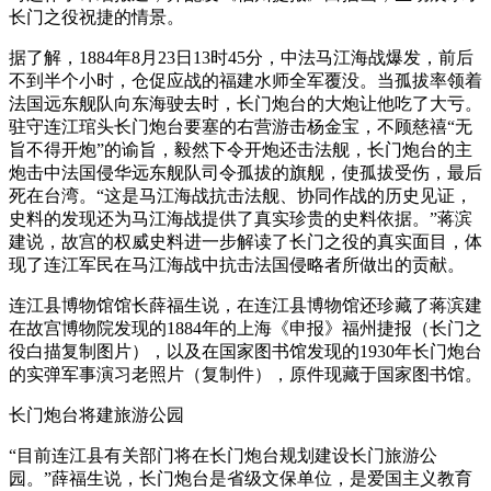
长门之役祝捷的情景。
据了解，1884年8月23日13时45分，中法马江海战爆发，前后
不到半个小时，仓促应战的福建水师全军覆没。当孤拔率领着
法国远东舰队向东海驶去时，长门炮台的大炮让他吃了大亏。
驻守连江琯头长门炮台要塞的右营游击杨金宝，不顾慈禧“无
旨不得开炮”的谕旨，毅然下令开炮还击法舰，长门炮台的主
炮击中法国侵华远东舰队司令孤拔的旗舰，使孤拔受伤，最后
死在台湾。“这是马江海战抗击法舰、协同作战的历史见证，
史料的发现还为马江海战提供了真实珍贵的史料依据。”蒋滨
建说，故宫的权威史料进一步解读了长门之役的真实面目，体
现了连江军民在马江海战中抗击法国侵略者所做出的贡献。
连江县博物馆馆长薛福生说，在连江县博物馆还珍藏了蒋滨建
在故宫博物院发现的1884年的上海《申报》福州捷报（长门之
役白描复制图片），以及在国家图书馆发现的1930年长门炮台
的实弹军事演习老照片（复制件），原件现藏于国家图书馆。
长门炮台将建旅游公园
“目前连江县有关部门将在长门炮台规划建设长门旅游公
园。”薛福生说，长门炮台是省级文保单位，是爱国主义教育