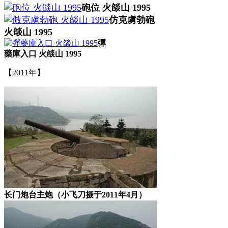
砲位 火燄山 1995
仿克虜勃砲
火燄山 1995
彈
藥庫入口 火燄山 1995
【2011年】
长门炮台主炮（小飞刀摄于2011年4月）