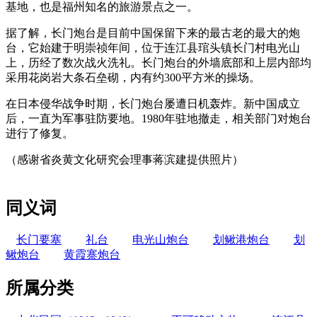
基地，也是福州知名的旅游景点之一。
据了解，长门炮台是目前中国保留下来的最古老的最大的炮
台，它始建于明崇祯年间，位于连江县琯头镇长门村电光山
上，历经了数次战火洗礼。长门炮台的外墙底部和上层内部均
采用花岗岩大条石垒砌，内有约300平方米的操场。
在日本侵华战争时期，长门炮台屡遭日机轰炸。新中国成立
后，一直为军事驻防要地。1980年驻地撤走，相关部门对炮台
进行了修复。
福老建州筑
（感谢省炎黄文化研究会理事蒋滨建提供照片）
福州老建筑
百科（fzcuo.com）
同义词
长门要塞
礼台
电光山炮台
划鳅港炮台
划
鳅炮台
黄霞寨炮台
所属分类