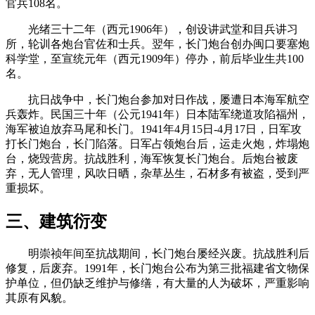
官兵108名。
林轶南
光绪三十二年（西元1906年），创设讲武堂和目兵讲习
所，轮训各炮台官佐和士兵。翌年，长门炮台创办闽口要塞炮
科学堂，至宣统元年（西元1909年）停办，前后毕业生共100
名。
来源：福州老建筑百科（fzcuo.com）
抗日战争中，长门炮台参加对日作战，屡遭日本海军航空
兵轰炸。民国三十年（公元1941年）日本陆军绕道攻陷福州，
海军被迫放弃马尾和长门。1941年4月15日-4月17日，日军攻
打长门炮台，长门陷落。日军占领炮台后，运走火炮，炸塌炮
台，烧毁营房。抗战胜利，海军恢复长门炮台。后炮台被废
弃，无人管理，风吹日晒，杂草丛生，石材多有被盗，受到严
重损坏。
三、建筑衍变
明崇祯年间至抗战期间，长门炮台屡经兴废。抗战胜利后
修复，后废弃。1991年，长门炮台公布为第三批福建省文物保
护单位，但仍缺乏维护与修缮，有大量的人为破坏，严重影响
其原有风貌。