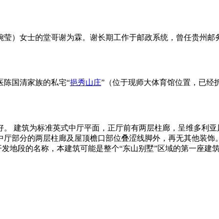
谢婉莹）女士的堂哥谢为霖。谢长期工作于邮政系统，曾任贵州邮
医陈国清家族的私宅“
挹秀山庄
”（位于现师大体育馆位置，已经
好。 建筑为标准英式中厅平面，正厅前有两层柱廊，呈维多利亚
中厅部分的两层柱廊及屋顶檐口部位叠涩线脚外，再无其他装饰。
开发地段的名称，本建筑可能是整个“东山别墅”区域的第一座建