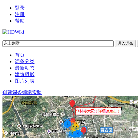
登录
注册
帮助
首页
词条分类
最新动态
建筑摄影
图片列表
创建词条
编辑实验