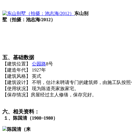
东山别
墅（拍摄：池志海/2012）
福州老建筑百科（fzcuo.com）
FZCUO
五、基础数据
【建筑位置】
公园路
8号
FZCUO
【建造年代】 1927年
【建筑风格】 英式
【建筑设计】 不明，估计未聘请专门的建筑师，由施工队按照
【使用状况】 现为陈道亮家族家宅。
【保存情况】房屋经过主人修缮，保存完好。
六、相关资料：
１、陈国清（1908~1980）
陈国清（来