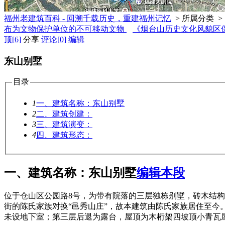
福州老建筑百科 - 回溯千载历史，重建福州记忆
> 所属分类 >
布为文物保护单位的不可移动文物
《烟台山历史文化风貌区
顶
[6]
分享
评论
[0]
编辑
东山别墅
目录
1
一、建筑名称：东山别墅
2
二、建筑创建：
3
三、建筑演变：
4
四、建筑形态：
一、建筑名称：东山别墅
编辑本段
位于仓山区公园路8号，为带有院落的三层独栋别墅，砖木结构
街的陈氏家族对换“邑秀山庄”，故本建筑由陈氏家族居住至
未设地下室；第三层后退为露台，屋顶为木桁架四坡顶小青瓦