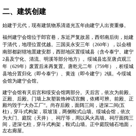
二、建筑创建
始建于元代，现有建筑物系清道光五年由建宁人出资重修。
福州建宁会馆位于郎官巷，
东
近严复故居，
西邻南后街，
始建
于清代
，地理位置优越
。三国吴永安三年（260年），以会稽
南部都尉辖地置建安郡，西部地区置绥城县（含今泰宁、建宁
2县及宁化、清流、明溪等部分地方）。绥城县迄至唐贞观三
年（629年）废置后未再复置。唐乾元二年（759年），析绥城
县地分置归化（即今泰宁）、黄连（即今建宁）2镇。今绥城
会馆为建宁会馆。
建宁会馆有天后宫和绥安会馆两部分。天后宫，依次为前殿、
正殿、后殿。门墙上灰塑装饰神话宫阙，依稀可辨。前殿、正
殿均毁于“大办工厂”。尚存后殿，面阔三间，进深二间(五
柱)，穿斗式构架，双坡顶，两侧鞍式山墙。绥城会馆，依次
为大门、庭院（天井）、祠厅等，周以风火高墙。祠厅面阔三
间，进深七柱，穿斗式构架，鞍式山墙。正中庭院铺石地面，
左右廊屋。