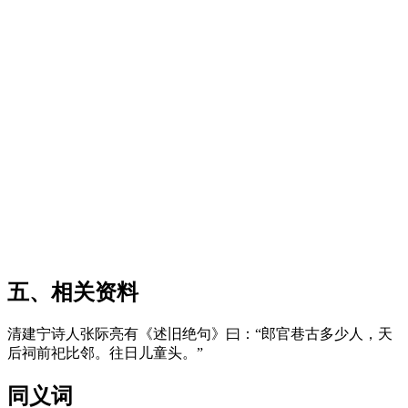
来源：福州老建筑百科（fzcuo.com）
五、相关资料
清建宁诗人张际亮有《述旧绝句》曰：“郎官巷古多少人，天
后祠前祀比邻。往日儿童头。”
同义词