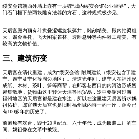
绥安会馆朝西外墙上嵌有一块碑“城内绥安会馆公业墙界”，大
门石门框下垫两块雕有法器的方石，这种规式极少见。
来
源：福州老建筑百科（fzcuo.com）
天后宫殿内顶有斗拱叠涩螺旋状藻井，雕刻精美。殿内抬梁粗
大，馏金匾托、飞天图案雀替、透雕悬钟等构件雕工精美。有
较高的文物价值。
三、建筑衍变
天后宫在清代重建，成为“绥安会馆”附属建筑（绥安包含了建
宁、泰宁及宁化等周边地区）。清道光年间，建宁人在福州形
成纸、木材、茶叶、笋等商帮，在郎客巷西口的内河边形成贸
易集散地，货物由这里转运天津等地贸易，途中要穿河过海，
福州地区的天后宫都是建在水边，所以在这里建天后宫祈求妈
祖佑护。郎官巷天后宫也是旧时福州城内唯一的一座，距今已
有100多年的历史了。
前殿原有戏台，毁于20世纪五、六十年代，成为服装工厂的车
间。妈祖像在文革中被毁。