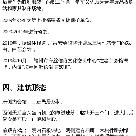
后曾作为胜利服装厂的职工宿舍，堂前又先后为青年废品收购
站和家具制作场地。
福老建州筑
2009年公布为
第七批
福建省文物保护单位。
2009-2011年进行修复。
2010年，据媒体报道，“绥安会馆将开辟成三坊七巷专门的戏
曲、曲艺会馆”。
2019年10月，“福州市海丝信俗文化交流中心”在建宁会馆揭
牌，内设“海丝同源信俗博览馆”。
福州老建筑
四、建筑形态
东侧为会馆，二进民居形制。
西侧天后宫为坐南朝北的单进建筑，临街开三个门，进大门后
依次是前殿、正殿和后殿。
福州老建筑百科网
前殿有戏台，院内石板铺地，两侧建有厢廊，木构件雕刻精