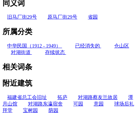
同义词
旧马厂街29号
原马厂街29号
省园
所属分类
中华民国（1912 - 1949）
已经消失的
仓山区
对湖街道
存续状态
相关词条
附近建筑
福建省总工会旧址
拓庐
对湖路蔡友兰故居
潭
月山馆
对湖路东瀛宿舍
可园
意园
球场后礼
拜堂
宝树园
荫园