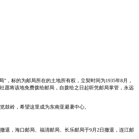
福州厝
”，标的为邮局所在的土地所有权，立契时间为1935年8月，
益社愿将该地免费拨给邮局，自拨给之日起听凭邮局掌管，永远
游览鼓岭，希望这里成为东南亚避暑中心。
0日撤退，海口邮局、福清邮局、长乐邮局于9月2日撤退，连江邮
。