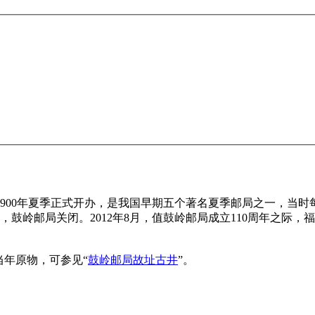
900年夏季正式开办，是我国早期五个著名夏季邮局之一，当
48年，鼓岭邮局关闭。2012年8月，值鼓岭邮局成立110周年之
当年原物，可
参见“
鼓岭邮局故址古井
”
。
FZCUO