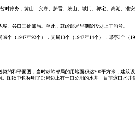
代办所暂时停办，黄山、义序、胪雷、鼓山、城门、郭宅、高湖、
、达埠、谷口三处邮局。至此，鼓岭邮局早期阶段划上了句号。
1947年92个），支局13个（1947年14个），邮亭3个（1947
契约和平面图，当时鼓岭邮局的用地面积达300平方米，建筑设
两间公厕。图纸中也标明了邮局边上有一口公用的水井，目前这口水井