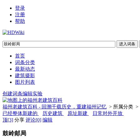
登录
注册
帮助
首页
词条分类
最新动态
建筑摄影
图片列表
创建词条
编辑实验
福州老建筑百科 - 回溯千载历史，重建福州记忆
> 所属分类 >
已经整体新建的
历史建筑
原址新建
日常对外开放
顶
[3]
分享
评论
[0]
编辑
鼓岭邮局