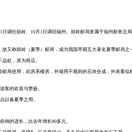
年7月1日调任鼓岭、10月1日调回福州。鼓岭邮局隶属于福州邮
，故又称鼓岭（夏季）邮局，成为我国早期五大著名夏季邮局之
不远处，原为商店。
专供鼓岭邮局使用，此房系楼房，外墙用不规则的石块垒成，外表看
与游客的欢迎与赞扬。
地点以备夏季之用。
无前例的进长，比去年增长80多元。
福老建州筑