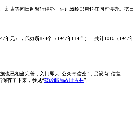
淮安、新店等同日起暂行停办，估计鼓岭邮局也在同时停办。抗日
年无），代办所874个（1947年814个），共计1016（1947年
施也已相当完善，入门即为“公众寄信处”，另设有“信差
仍保存了下来，参见“
鼓岭邮局故址古井
”。