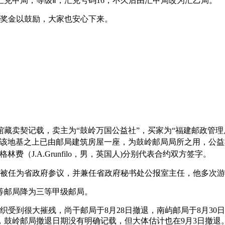
汇兑甲局，等级Ⅱ，汇兑号码16，不久后由汇甲局改为汇乙局。
发奖金以鼓励，大家也安心下来。
om）
com）
馆藏卖契记载，卖主为“鼓岭万国公益社”，买家为“福建邮政管理局
，该地基之上已由邮局建筑房屋一座，为鼓岭邮局局所之用，公
（J.A.Grunfilo，男，英国人)分别代表合约双方签字。
不久被任为省政府参议，并兼任省政府秘书处公报室主任，他多次
二等邮局降为三等甲级邮局。
组织受到很大摧残，尚干邮局于8月28日撤退，南屿邮局于8月3
，鼓岭邮局撤退日期没有明确记载，但大体估计也在9月3日撤退