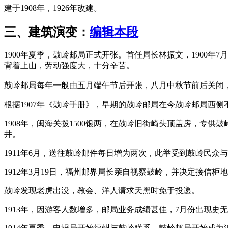
建于1908年，1926年改建。
三、建筑演变：
编辑本段
1900年夏季，鼓岭邮局正式开张。首任局长林振文，1900
背着上山，劳动强度大，十分辛苦。
林轶南
鼓岭邮局每年一般由五月端午节后开张，八月中秋节前后关闭
根据1907年《鼓岭手册》，早期的鼓岭邮局在今鼓岭邮局西侧
1908年，闽海关拨1500银两，在鼓岭旧街崎头顶盖房，
井。
1911年6月，送往鼓岭邮件每日增为两次，此举受到鼓岭民众
1912年3月19日，福州邮界局长亲自视察鼓岭，并决定接信柜
鼓岭发现老虎出没，教会、洋人请求天黑时免于投递。
1913年，因游客人数增多，邮局业务成绩甚佳，7月份出现史