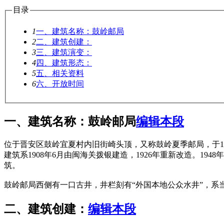
目录
1
一、建筑名称：鼓岭邮局
2
二、建筑创建：
3
三、建筑演变：
4
四、建筑形态：
5
五、相关资料
6
六、开放时间
一、建筑名称：鼓岭邮局
编辑本段
位于晋安区鼓岭宜夏村内旧街崎头顶，又称鼓岭夏季邮局，于1
建筑系1908年6月由闽海关拨银建造，1926年重新改造。19
筑。
鼓岭邮局西侧有一口古井，井栏刻有“外国本地公众水井”，系
二、建筑创建：
编辑本段