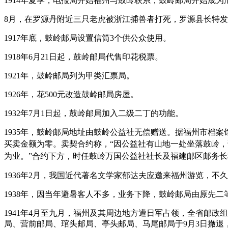
1914年夏季，电报局开始福州与鼓岭联系，鼓岭邮局开始成为
8月，在罗源丹附近三只老虎被浙江捕兽者打死，罗源县长特
1917年底，鼓岭邮局设置信筒3个供公众使用。
1918年6月21日起，鼓岭邮局代售印花税票。
1921年，鼓岭邮局列为甲类汇票局。
福州老建筑百科（fzcuo.c
1926年，花500元改造鼓岭邮局房屋。
福州老建筑百科（fzcuo.
1932年7月1日起，鼓岭邮局加入二级二丁的功能。
福州老建筑
1935年，鼓岭邮局地址由鼓岭公益社无偿赠送。据福州市档案
买卖金额为零。
卖契合约称，“因公益社有山地一处坐落鼓岭
为业。”合约下方，时任鼓岭万国公益社社长及福建邮区邮务长格林费
1936年2月，我国近代著名文学家郁达夫应邀来福州游览，
1938年，因当年避暑客人不多，业务下降，鼓岭邮局由原先
1941年4月至九月，福州及其周边地方遭日军占领，全省邮政
局、营前邮局、琯头邮局、亭头邮局、马尾邮局于9月3日撤退