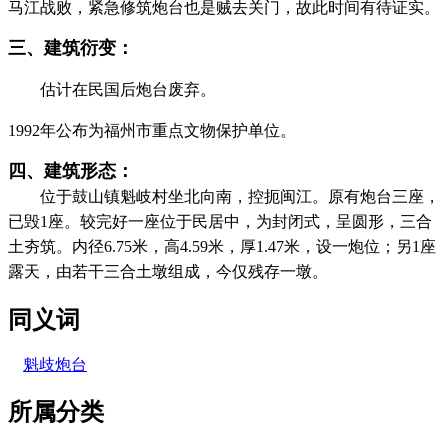
马江战败，紧急修筑炮台也是贼去关门，故此时间有待证实。
三、建筑衍变：
估计在民国后炮台废弃。
1992年公布为福州市重点文物保护单位。
四、建筑形态：
位于鼓山镇魁岐村坐北向南，控扼闽江。原有炮台三座，
已毁1座。较完好一座位于民居中，为封闭式，呈圆形，三合
土夯筑。内径6.75米，高4.59米，厚1.47米，设一炮位；另1座
露天，由若干三合土墩组成，今仅残存一墩。
同义词
魁歧炮台
所属分类