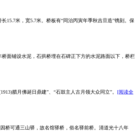
15.7米，宽5.7米。桥板有“同治丙寅年季秋吉旦造”镌刻。保
3年桥面铺设水泥，石拱桥埋在石碑正下方的水泥路面以下，桥栏
913)腊月佛诞日鼎建”、“石鼓主人古月领大众同立”。
[阅读全
桥。因桥可通三山驿，故名馆驿桥，俗名驿前桥。清道光十八年