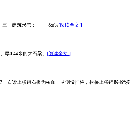
 三、建筑形态： &nbs
[阅读全文:]
、厚0.44米的大石梁。
[阅读全文:]
石梁。石梁上横铺石板为桥面，两侧设护栏，栏桥上横镌楷书“济