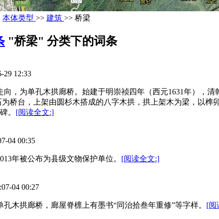
>
本体类型
>>
建筑
>> 桥梁
条
"桥梁" 分类下的词条
9 12:33
走向，为单孔木拱廊桥。始建于明崇祯四年（西元1631年），清
壁岩石为桥台，上架由圆杉木搭成的八字木拱，拱上架木为梁，以
碑。
[阅读全文:]
4 00:35
013年被公布为县级文物保护单位。
[阅读全文:]
04 00:27
单孔木拱廊桥，廊屋脊檩上有墨书“同治拾叁年重修”等字样。
[阅