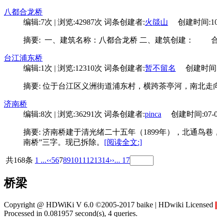
八都合龙桥
编辑:7次 | 浏览:42987次
词条创建者:
火燄山
创建时间:10-3
摘要: 一、建筑名称：八都合龙桥 二、建筑创建： 合
台江浦东桥
编辑:1次 | 浏览:12310次
词条创建者:
暂不留名
创建时间:08-
摘要: 位于台江区义洲街道浦东村，横跨茶亭河，南北走向。
济南桥
编辑:8次 | 浏览:36291次
词条创建者:
pinca
创建时间:07-04 
摘要: 济南桥建于清光绪二十五年（1899年），北通
南桥”三字。现已拆除。
[阅读全文:]
共168条
1 ...
‹‹
5
6
7
8
9
10
11
12
13
14
››
... 17
桥梁
Copyright @ HDWiKi V 6.0 ©2005-2017 baike | HDwiki Licensed
Processed in 0.081957 second(s), 4 queries.