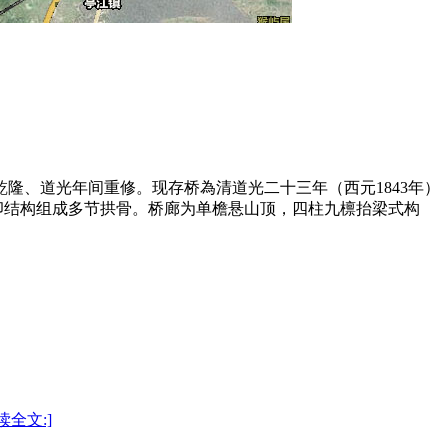
乾隆、道光年间重修。现存桥為清道光二十三年（西元1843年）
榫卯结构组成多节拱骨。桥廊为单檐悬山顶，四柱九檩抬梁式构
读全文:]