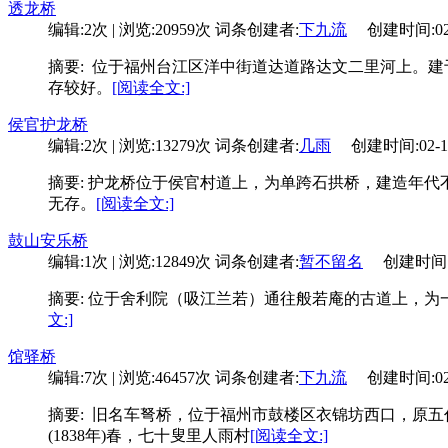
透龙桥
编辑:2次 | 浏览:20959次
词条创建者:
下九流
创建时间:02-2
摘要: 位于福州台江区洋中街道达道路达文二里河上。建于清
存较好。
[阅读全文:]
侯官护龙桥
编辑:2次 | 浏览:13279次
词条创建者:
几雨
创建时间:02-12 
摘要: 护龙桥位于侯官村道上，为单跨石拱桥，建造年代
无存。
[阅读全文:]
鼓山安乐桥
编辑:1次 | 浏览:12849次
词条创建者:
暂不留名
创建时间:01-
摘要: 位于舍利院（吸江兰若）通往般若庵的古道上，为一
文:]
馆驿桥
编辑:7次 | 浏览:46457次
词条创建者:
下九流
创建时间:02-2
摘要: 旧名车弩桥，位于福州市鼓楼区衣锦坊西口，原五
(1838年)春，七十叟里人雨村
[阅读全文:]