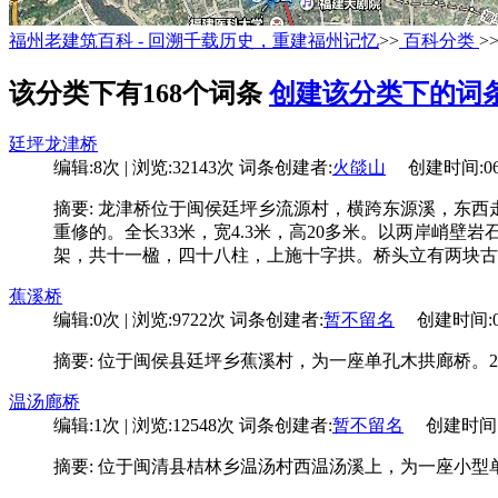
福州老建筑百科 - 回溯千载历史，重建福州记忆
>>
百科分类
>
该分类下有168个词条
创建该分类下的词
廷坪龙津桥
编辑:8次 | 浏览:32143次
词条创建者:
火燄山
创建时间:06-2
摘要: 龙津桥位于闽侯廷坪乡流源村，横跨东源溪，东西
重修的。全长33米，宽4.3米，高20多米。以两岸峭
架，共十一楹，四十八柱，上施十字拱。桥头立有两块古
蕉溪桥
编辑:0次 | 浏览:9722次
词条创建者:
暂不留名
创建时间:07-0
摘要: 位于闽侯县廷坪乡蕉溪村，为一座单孔木拱廊桥。2
温汤廊桥
编辑:1次 | 浏览:12548次
词条创建者:
暂不留名
创建时间:07-
摘要: 位于闽清县桔林乡温汤村西温汤溪上，为一座小型