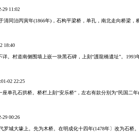
9 11:02
同治丙寅年(1866年)，石构平梁桥，单孔，南北走向桥梁，桥长
18:40
不详。村道南侧围墙上嵌一块黑石碑，上刻“護龍橋遺址”。199
02 22:25
座单孔石拱桥。桥栏上刻“安乐桥”，左右有款分别为“民国二年(1
9 00:26
代罗城大壕上。先为木桥。在明成化十四年(1478年〕改为石