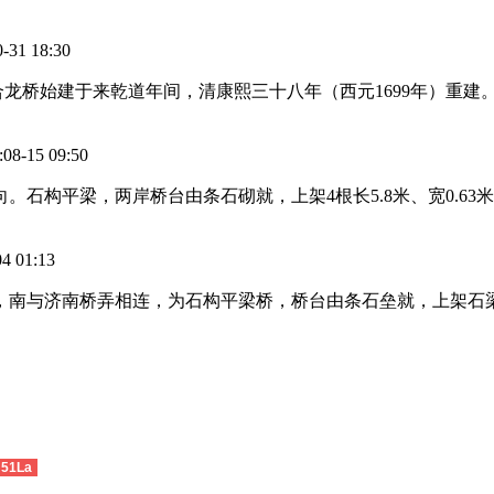
1 18:30
龙桥始建于来乾道年间，清康熙三十八年（西元1699年）重建。
15 09:50
石构平梁，两岸桥台由条石砌就，上架4根长5.8米、宽0.63米
01:13
鸟巷，南与济南桥弄相连，为石构平梁桥，桥台由条石垒就，上架
51La