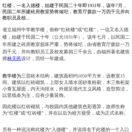
红楼，一名入德楼，始建于民国二十年即1931年，该年7月，
民国二年所建砖房教室势将倾圯，教育厅拨款一万四千元并向
教职员及校...
省立福州中学
教学楼，俗称“红砖楼”或“红楼”，一说又名入
德
楼，始建于民国二十年（公元1931年）。该年七
月，以民国二
年所建之砖房教室损坏严重，势将倾圯，由省教育厅拨款一万
四千元，并向教职员工及校友募捐三千余元，
由福州著名建筑
师
林天民
设计，历经一年建成。
来源：福州老建筑百科
（fzcuo.com）
教学楼为
三层
砖木结构
，建筑面积约1050平方米
，
设教室15
间。建筑
以红砖砌筑，
上部女儿墙水泥砂浆粉刷，木三角桁架
小青瓦屋面，内天沟排水，外观呈
现代主义风格，
造型简洁，
以
竖线条为主
，仅有少量装饰
。
因此楼以红砖砌筑，与校园内其他建筑色彩迥异，故师生称
为“
红楼”或“红砖楼”，并在以后为校方接受，成为正式名称。
FZCUO.COM
另有一种说法称此楼为“入
德楼
”，并说得名于此楼的
一个入口