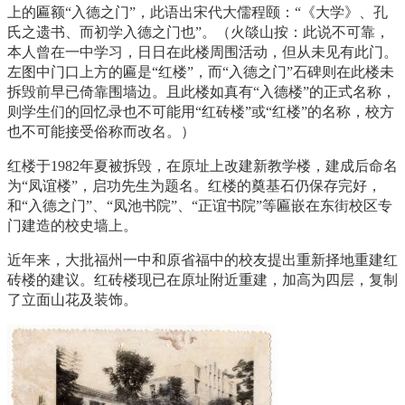
上的匾额
“入德之门”，此语出宋代大儒程颐：“《大学》、孔
氏之遗书、而初学入德之门也”。
（火燄山按：此说不可靠，
本人曾在一中学习，日日在此楼周围活动，但从未见有此门。
左图中门口上方的匾是“红楼”，
而“入德之门”石碑则在此楼未
拆毁前早已倚靠围墙边。且此楼如真有“入德楼”的正式名称，
则学生们的回忆录也不可能用“红砖楼”或“红楼”的名称，校方
也不可能接受俗称而改名。）
红楼于1982年夏被拆毁，在原址上改建新教学楼，建成后命名
为“凤谊楼”，启功先生为题名。红
楼的奠基石仍保存完好，
和“入德之门”、“凤池书院”、“正谊书院”等匾嵌在东街校区专
门建造的校史墙上。
近年来，大批福州一中和原省福中的校友提出重新择地重建红
砖楼的建议。红砖楼现已在原址附近重建，加高为四层，复制
了立面山花及装饰。