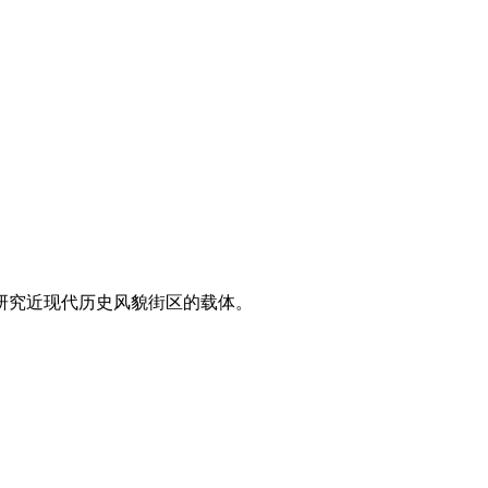
研究近现代历史风貌街区的载体。
福州厝
。