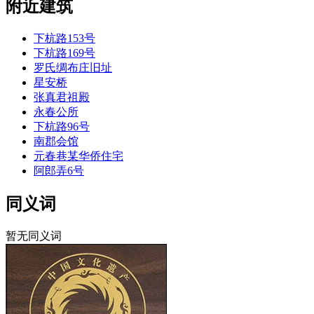
附近建筑
下杭路153号
下杭路169号
罗氏绸布庄旧址
星安桥
张真君祖殿
永春公所
下杭路96号
南郡会馆
元春巷某华侨住宅
阿郎弄6号
同义词
暂无同义词