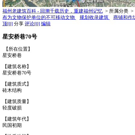
福州老建筑百科 - 回溯千载历史，重建福州记忆
> 所属分类 >
布为文物保护单位的不可移动文物
规划收录建筑
商铺和作
顶
[0]
分享
评论
[0]
编辑
星安桥巷70号
【所在位置】
星安桥巷
【建筑名称】
星安桥巷70号
福州老建筑百科（fzcuo.com）
【建筑质式】
砖木结构
【建筑质量】
轻度破损
【建筑年代】
民国初期