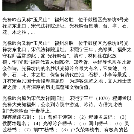
光禄吟台又称“玉尺山”，福州名胜，位于鼓楼区光禄坊8号光
禄坊东北口，宋代法祥院遗址。光禄吟台集池、台、亭、石、
花、木之胜，...
光禄吟台又称“玉尺山”，福州名胜，位于鼓楼区光禄坊8号光
禄坊东北口，宋代法祥院遗址。宋熙宁三年，光禄卿、福州太
守程师孟常游此，篆“光禄吟台”。清时，林则徐在此放
鹤，“同光派”福建代表人物陈衍、郑孝胥、林纾等也常在此聚
会作诗。光禄坊内的名胜以光禄吟台最为有名，它集池、台、
亭、石、花、木之胜，保留有清代曲池、石桥、小亭等景观，
并有宋至民国十余段摩崖题刻，为游客观览之地，文人雅士集
聚之所，具有深厚的历史底蕴和文物价值。
福州老建筑
光禄吟台原为宋代发祥院旧址，宋熙宁三年（1070）程师孟以
光禄大夫知福州，公余到寺院中游览、吟诗。寺僧为此镌
刻“光禄吟台”于岩壁上。
现存摩崖石刻：（1）曾仰丰诗刻；（2）程师孟属记；（3）
侯荫培题名；（4）光禄吟台榜书；（5）闽山榜书；（6）吴
弦榜书；（7）胡□□榜书；（8）卢兴荣等榜书。有极高的艺