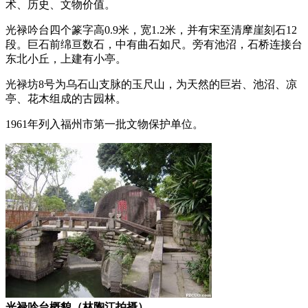
术、历史、文物价值。
光禄吟台四个篆字高0.9米，宽1.2米，并有宋至清摩崖刻石12
段。巨石前绵亘数石，中有曲石如尺。旁有池沼，石桥连接台
东北小丘，上建有小亭。
光禄坊8号为乌石山支脉的玉尺山，为天然的巨岩、池沼、凉
亭、花木组成的古园林。
1961年列入福州市第一批文物保护单位。
光禄吟台概貌（林陶江拍摄）