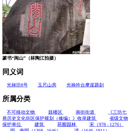
篆书“闽山”（林陶江拍摄）
同义词
光禄坊8号
玉尺山房
光禄吟台摩崖题刻
所属分类
不可移动文物
鼓楼区
南街街道
《三坊七
巷历史文化街区保护规划（修编）》收录建筑
省级文物
保护单位
建筑
苑囿园林
宋（978 - 1276）
明、南明（1368 - 1646）
清（1646 -1911）