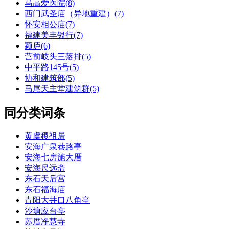
马高爱医院(8)
西门武圣庙（异地重建）(7)
怀安相公庙(7)
福建美丰银行(7)
颖庐(6)
营前岐头三落排(5)
中平路145号(5)
协和建筑部(5)
马尾天主堂建筑群(5)
同分类词条
黄虞稷祖居
安海广泉巷路亭
安海七房施大厝
安海尺远斋
东石天后宫
东石福海庙
青阳大井口八角亭
沙塘应台亭
苏厝净慧寺