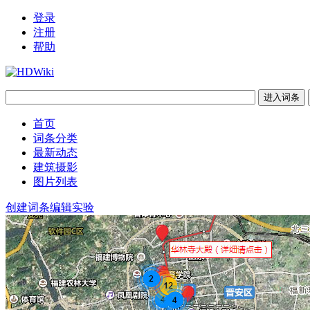
登录
注册
帮助
首页
词条分类
最新动态
建筑摄影
图片列表
创建词条
编辑实验