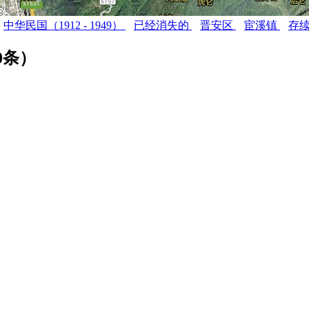
>
中华民国（1912 - 1949）
已经消失的
晋安区
宦溪镇
存
0
条）