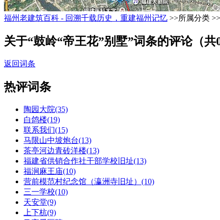
福州老建筑百科 - 回溯千载历史，重建福州记忆
>>所属分类 >
关于“鼓岭“帝王花”别墅”词条的评论（共
返回词条
热评词条
陶园大院(35)
白鸽楼(19)
联系我们(15)
马限山中坡炮台(13)
茶亭河边青砖洋楼(13)
福建省供销合作社干部学校旧址(13)
福涧麻王庙(10)
营前模范村纪念馆（瀛洲寺旧址）(10)
三一学校(10)
天安堂(9)
上下杭(9)