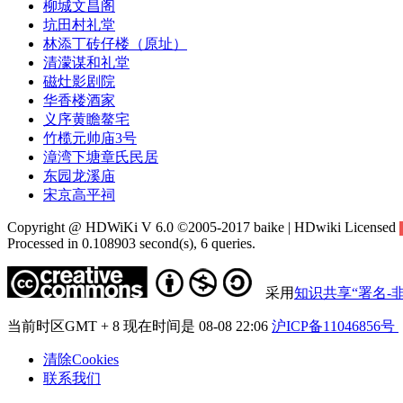
柳城文昌阁
坑田村礼堂
林添丁砖仔楼（原址）
清濛谋和礼堂
磁灶影剧院
华香楼酒家
义序黄瞻鳌宅
竹榄元帅庙3号
漳湾下塘章氏民居
东园龙溪庙
宋京高平祠
Copyright @ HDWiKi V 6.0 ©2005-2017 baike | HDwiki Licensed
Processed in 0.108903 second(s), 6 queries.
采用
知识共享“署名-非
当前时区GMT + 8 现在时间是 08-08 22:06
沪ICP备11046856号
清除Cookies
联系我们