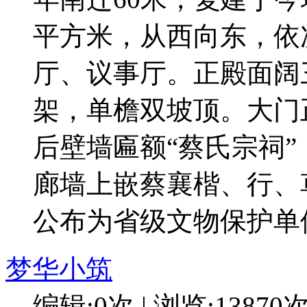
平方米，从西向东，依
厅、议事厅。正殿面阔
架，单檐双坡顶。大门
后壁墙匾额“蔡氏宗祠
廊墙上嵌蔡襄楷、行、草
公布为省级文物保护单
梦华小筑
编辑:0次 | 浏览:13870