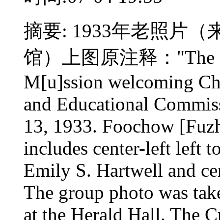
摘要: 1933年老照
馆）上图原注释："The Christ
M[u]ssion welcoming Cha
and Educational Commis
13, 1933. Foochow [Fuzh
includes center-left left 
Emily S. Hartwell and cen
The group photo was take
at the Herald Hall. The Cu