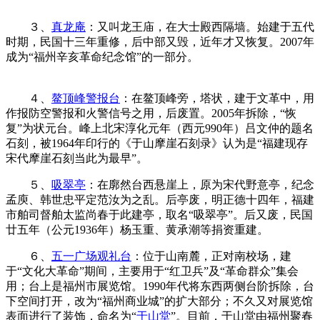
（fzcuo.com）
３、
真龙庵
：又叫龙王庙，在大士殿西隔墙。始建于五代
时期，民国十三年重修，后中部又毁，近年才又恢复。2007年
成为“福州辛亥革命纪念馆”的一部分。
来源：福州老建筑百
科（fzcuo.com）
４、
鳌顶峰警报台
：在鳌顶峰旁，塔状，建于文革中，用
作报防空警报和火警信号之用，后废置。2005年拆除，“恢
复”为状元台。
峰上北宋淳化元年（西元990年）吕文仲的题名
石刻，被1964年印行的《于山摩崖石刻录》认为是“福建现存
宋代摩崖石刻当此为最早”。
５、
吸翠亭
：在廓然台西悬崖上，原为宋代野意亭，纪念
孟庾、韩世忠平定范汝为之乱。后亭废，明正德十四年，福建
市舶司督舶太监尚春于此建亭，取名“吸翠亭”。后又废，民国
廿五年（公元1936年）杨玉重、黄承潮等捐资重建。
６、
五一广场观礼台
：位于山南麓，正对南校场，建
于“文化大革命”期间，主要用于“红卫兵”及“革命群众”集会
用；台上是福州市展览馆。1990年代将东西两侧台阶拆除，台
下空间打开，改为“福州商业城”的扩大部分；不久又对展览馆
表面进行了装饰，命名为“
于山堂
”。目前，于山堂由福州聚春