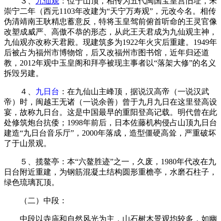
３、
九仙观
：位于山顶，相传为五代闽国宝皇宫旧址，宋
崇宁二年（西元1103年改建为“天宁万寿观”，元改今名。相传
伪清靖南王耿精忠蓄意反，特将玉皇驾前俯首听命的王灵官像
改塑成威严、高傲不恭的形态，从此王天君成为九仙观主神，
九仙观亦改称天君殿。现建筑多为1922年火灾后重建。1949年
后被占为福州市博物馆，后又改福州市图书馆，近年归还道
教，2012年观中玉皇阁和拜亭被现主事者以“落架大修”的名义
拆毁另建。
４、
九日台
：在九仙山主峰顶，据说汉高帝（一说汉武
帝）时，闽越王无诸（一说余善）曾于九月九日在这里登高设
宴，故称九日台。这是中国最早的重阳登高记载。明代曾在此
处修筑炮台抗倭；1998年前后，日本佐藤机构
侵占山顶九日台
建造“九日台音乐厅”，2000年落成，造型僵硬高耸，严重破坏
了于山景观。
５、揽鳌亭：本“六鳌胜迹”之一，久废，1980年代改在九
日台附近重建，为钢筋混凝土结构圆形重檐亭，水磨石柱子，
绿色琉璃瓦顶。
FZCUO
（二）中段：
中段以寺庙和自然风光为主，山石树木景观均较多，如幽