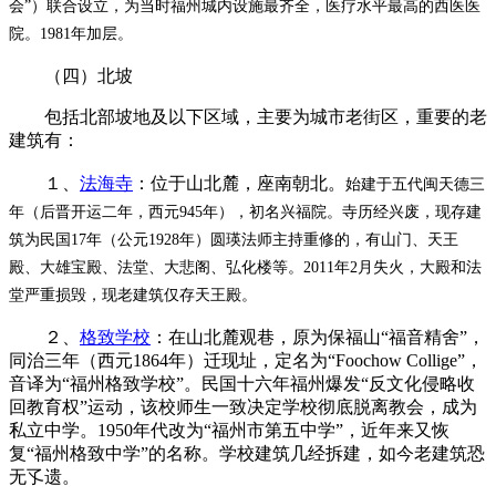
会”）联合设立，为当时福州城内设施最齐全，医疗水平最高的西医医
院。1981年加层。
（四）北坡
包括北部坡地及以下区域，主要为城市老街区，重要的老
建筑有：
１、
法海寺
：位于山北麓，座南朝北。
始建于五代闽天德三
年（后晋开运二年，西元945年），初名兴福院。寺历经兴废，现存建
筑为
民国17年（公元1928年）圆瑛法师主持重修的，有
山门、天王
殿、大雄宝殿、法堂、
大悲阁、弘化楼
等。
2011年2月失火，大殿和法
堂严重损毁，现老建筑仅存天王殿。
２、
格致学校
：在山北麓观巷，原为保福山“福音精舍”，
同治三年（西元1864年）迁现址，定名为“Foochow Collige”，
音译为“福州格致学校”。民国十六年福州爆发“反文化侵略收
回教育权”运动，该校师生一致决定学校彻底脱离教会，成为
私立中学。1950年代改为“福州市第五中学”，近年来又恢
复“福州格致中学”的名称。学校建筑几经拆建，如今老建筑恐
无孓遗。