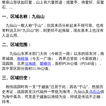
整座山形状如巨鳌，山上有六鳌胜迹：揽鳌亭、倚鳌轩、应鳌
石、...
一、区域名称：九仙山
福老建州筑
九仙山一般人称“
于山”，但其来历分析起来不很可靠。
也有
资料说又叫“九日山”的，则更经不起推敲，现在基本上也没有
人这么用。
二、区域范围：
来源：福州老建筑百科（fzcuo.com）
九仙山东界水部门大街（今称五一路）以东的琼东河，南
界城墙、
南校场
（今五一广场），西界总管前（今新权路）、
花园路、北界
法海路
、
鳌峰坊
，面积约36公顷（约540亩），
其中
景区部分面积11.96公顷
。
三、区域衍变：
相传战国时有一支“于越族”迁居于此，因名“于山”。然据历
史考证，战国甚至汉代福州一带犹为海湾，九仙山及
乌石山
俱
为海中孤岛，究竟是于越族以渔猎为业，抑或是传说不正确，
待考。