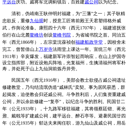
平远台
庆功。
戚将军北调蓟镇后，百姓建
戚公祠
以为纪念。
清初，伪
靖南王耿仲
明封福建，为“
三藩”之一；其
子耿精
忠欲反，重修
九仙观
时，授意工匠将前殿王天君塑得格外威
武，作舆论准备。
康熙四十六
年（西元1707年），福
建巡
抚张
伯行在山北麓
鳌峰坊
创设
鳌峰书院
，为省城书院之首。同治五
年（西元1866年），左宗棠沈葆祯创
福建船政学堂
，因校舍未
完工，曾暂借山上
万岁寺
法雨堂上课达一年。
宣统三年（西元
1911年）辛亥爆发，福建新军
许崇智起而响应，在山上护国寺
设立指挥部，附近设炮兵阵地，光复福州，生擒清福州将军朴
寿，并处死于山上九仙洞前炼丹井旁。
民国五年（西元1916年），美部会教士
欲侵占戚公祠遗址
修建教堂，乃
勾结流氓伪造“戚林氏”卖契。事为居民获悉，群
起揭发，迫使教会归还戚公祠。斗争胜利后，人们集资重建戚
公祠，并以余款修建一“复亭”，以纪念斗争的胜利。
民国廿二
年（公元1933年），十九路军移驻福建，其将领蔡廷锴、蒋光
鼐、戴戟等扩建
戚公祠，建
平远台、醉石亭等。避暑民国廿四
年（公元1935年）
郁达夫来闽任职，游九仙山及
戚公祠
，用岳