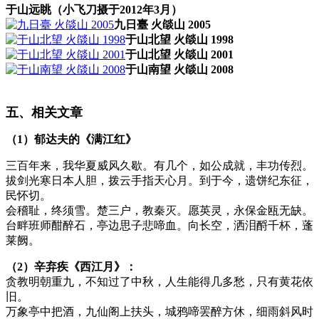
于山远眺（小飞刀摄于2012年3月）
九日臺 火燄山 2005
于山北望 火燄山 1998
于山北望 火燄山 2001
于山南望 火燄山 2008
福州老建筑
五、相关文章
（1）郁达夫的《满江红》
福州厝
三百年来，我华夏威风久歇。有几个，如公成就，丰功传烈。
拔剑光寒日本人胆，拨云手指天心月。到于今，遗饼纪东征，
民怀切。
会稽耻，终须雪。楚三户，教秦灭。愿英灵，永保金瓯无缺。
台畔班师酣醉石，亭边思子悲啼血。向长空，洒泪酹千杯，蓬
莱阙。
（2）辛弃疾《西江月》：
贪教明朝重九，不知过了中秋，人生能得几多愁，只有黄花依
旧。
万象亭中把酒，九仙阁上扶头，城鸦啼罢醉方休，细雨斜风时