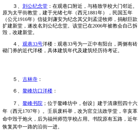
３、
刘公纪念堂
：在观巷口附近，与格致学校大门邻近。
原为太平街教堂
，建于
光绪七年（西元1881年），民国五年
（公元1916年）
信徒刘谦安为纪念其父刘孟湜牧师，捐献巨款
扩建新堂，遂改名刘公纪念堂。该堂已在2006年被教会自己拆
毁，改建新堂。
４、
观巷33号
洋楼：观巷33号为一正中有阳台，两侧有砖
砌门券的近代洋楼，具体建筑年代及建筑经历待考证。
来源：福州老建筑百科（fzcuo.com）
５、
古林寺
：
６、
鳌峰坊口洋楼
：
７、
鳌峰书院
；
位于鳌峰坊中，
创设］建于
清康熙四十
六
年（西元1707年）
。壬辰废科举，改为官立法政学堂，辛亥革
命中毁于炮火，后为福州师范学校占用。书院原有五路，近年
恢复其中一路的沿街一进。
来源：福州老建筑百科
（fzcuo.com）