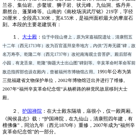
兰谷、集仙岩、步鳌坡、狮子岩、状元峰、九仙洞、炼丹井、
廓然台、蓬莱峰等。山南的《南校场演武厅铭》219字，字径
20厘米，全段高3.30米，宽4.55米，是福州面积最大的摩崖石
刻。
本段的主要老建筑有：
１、
大士殿
：
位于中段山脊上，原为宋嘉福院遗址，清康熙五
十二年（西元1713年）改为百官遥拜皇帝地方，内供“万寿
无疆”碑，故
名万寿亭。乾隆二年（西元1737年）改祀南海观士音菩萨。殿后部有
小园，有龙舌泉、乾隆“御题大士出山图”碑刻等。辛亥革命时革命军前
1991年公布
为第
敌总指挥部也设在殿内，曾被福州市博物馆占用。
三批福建省文物保护单位，2002年博物馆迁出并进行了维修。
2007年“福州辛亥革命纪念馆”从杨桥路的林觉民故居移到大
士
殿。
２、
护国禅院
：在大士殿东隔墙，庙很小，仅一殿两厢。
《闽侯县志》载：“护国禅院，在九仙山，清康熙四年建，有
檀佛像”，同治九年（西元1870年）重修，2007年成为“福州辛
亥革命纪念馆”的一部分。
来源：福州老建筑百科