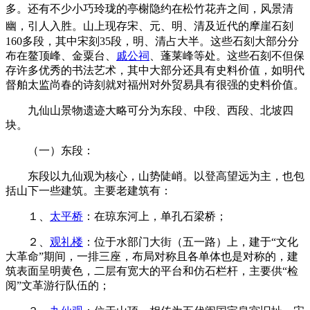
多。还有不少小巧玲珑的亭榭
隐约在松竹花卉之间，风景清
幽，引人入胜。山上
现存宋、元、明、清及近代的摩崖石刻
160多段，其中宋刻35段，明、清占大半。这些石刻大部分分
布在鳌顶峰、金粟台、
戚公祠
、蓬莱峰等处。
这些石刻不但保
存许多优秀的书法艺术，其中大部分还具有史料价值，如明代
督舶太监尚春的诗刻就对福州对外贸易具有很强的史料价值。
九仙山景物遗迹大略可分为东段、中段、西段、北坡四
块。
（一）东段：
东段以九仙观为核心，山势陡峭。以登高望远为主，也包
括山下一些建筑。主要老建筑有：
１、
太平桥
：在琼东河上，单孔石梁桥；
２、
观礼楼
：位于水部门大街（五一路）上，建于“文化
大革命”期间，一排三座，布局对称且各单体也是对称的，建
筑表面呈明黄色，二层有宽大的平台和仿石栏杆，主要供“检
阅”文革游行队伍的；