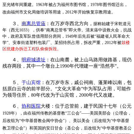
至光绪年间重建。1963年被占为福州市图书馆，
1978年图书馆迁出，
改由福州市文化局做培训等用途，2012年开始恢复宗教用途。
３、
南离总管庙
：在万岁寺西北方向，
据称始建于宋乾道元
年（西元1033），供奉“南离总管爷”即火帝。
清末庙中设救火会，抗战
中，政府及军队曾借用部分房间，1949年后先后被“福建省人民革命大
学”、
安泰街道塑料包装厂、某
招待所占用，拆改严重，2012年被
鼓楼
区统建办拆迁工程队
偷偷拆毁。
４、
明府城遗址
：在山南麓，被上山马路用做路基，现仍
残存两段，其中一个墩台上1990年代增建一座“浩然亭”。
FZCUO
５、
于山宾馆
：在万岁寺东，戚公祠南、蓬莱峰以南，包
括原白云寺的前半部分。“文化大革命”中为军队占用，可能作
为领导住所，80年代改为于山宾馆，2000年代又改建。
６、
协和医院
大楼：位于总管前，建于民国十七年（公元
1928年），由在福州传教的基督教“三公会”——美国美部会（公理会，
后改组为“中华基督教会闽中协会”）、美以美会（后改组为“中华基督
教卫理公会”）和英国的安日甘会（圣公会，后改组为“中华基督教圣公