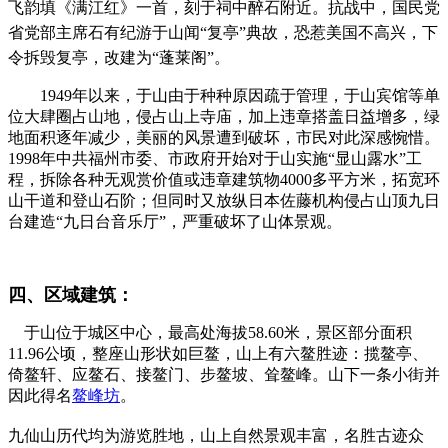
飞韵填《满江红》一首，刻于祠中醉石附近。
抗战中，
国民党
省党部主席石有纪游于山闻“复亭”典故，恐惹美国不高兴，下
令拆毁复亭，改建为“蓬莱阁”。
福州老建筑百科网
1949年以来，于山由于种种原因疏于管理，于山宾馆等单
位大肆圈占山地，侵占山上寺庙，加上违章搭盖日益增多，绿
地面积逐年减少，美丽的风景遭到破坏，市民对此深感惋惜。
1998年中共福州市委、市政府开始对于山实施“显山露水”工
程，拆除各种无观赏价值或违章建筑物4000多平方米，拓宽环
山干道和登山石阶；但同时又放纵日本佐藤机构
侵占山顶九日
台建造“九日台音乐厅”，严重破坏了山体景观。
福老建州筑
四、区域建筑：
于山位于城区中心，最高处海拔58.60米，景区部分面积
11.96公顷，整座山形状如巨鳌，山上有六鳌胜迹：揽鳌亭、
倚鳌轩、应鳌石、接鳌门、步鳌坡、耸鳌峰。山下一条小街并
因此得名
鳌峰坊
。
九仙山
历代均为游览胜地，山上
自然景观丰富，
名胜古迹众