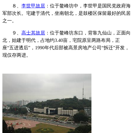
８、
李世甲故居
：
位于鳌峰坊中，
李世甲是国民党政府海
军部次长。宅
建于清代，坐南朝北，
是鼓楼区保留最好的民居
之一。
９、
高士其故居
：
位于鳌峰坊东口，
背靠九仙山，正面向
北，始建于明代，占地约
3.40
亩，宅院原呈两路布局，正
座
“
五进透后
”
，1990年代后部被高景房地产公司“拆迁”开发，
现仅存两进。