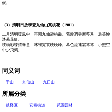
候。
FZCUO.COM
（3）清明日放學登九仙山賞桃花（1981）
二月清明暖風中，再閱九仙碧桃叢。舊瓣凋零新萼秀，晨英慘
淡暮花紅。
枝頭彩蝶嬉春意，林裡霓裳映晚峰。暮色流連雲冪冪，小照空
中少飛鴻。
同义词
于山
九仙山
九日山
所属分类
鼓楼区
安泰街道
苑囿园林