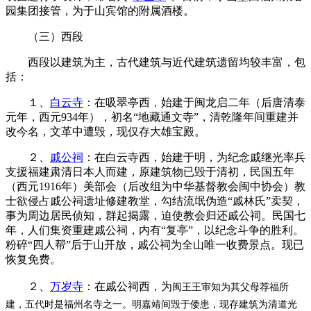
园集团接管，为于山宾馆的附属酒楼。
（三）西段
西段以建筑为主，古代建筑与近代建筑遗留均较丰富，包
括：
１、
白云寺
：在吸翠亭西，始建于闽龙启二年（后唐清泰
元年，西元934年），初名“地藏通文寺”，清乾隆年间重建并
改今名，文革中遭毁，现仅存大雄宝殿。
２、
戚公祠
：在白云寺西，始建于明，为纪念戚继光率兵
支援福建肃清日本人而建，原建筑物已毁于清初，民国五年
（西元1916年）美部会（后改组为中华基督教会闽中协会）教
士欲侵占戚公祠遗址修建教堂，勾结流氓伪造“戚林氏”卖契，
事为周边居民侦知，群起揭露，迫使教会归还戚公祠。民国七
年，人们集资重建戚公祠，内有“复亭”，以纪念斗争的胜利。
粉碎“四人帮”后于山开放，戚公祠为全山唯一收费景点。现已
恢复免费。
２、
万岁寺
：在戚公祠西，为
闽王王审知
为其父母荐福所
建，
五代时是福州名寺之一。
明嘉靖间毁于倭患，现存建筑为清道光