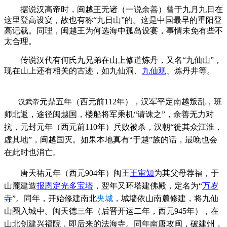
据说汉高帝时，闽越王无诸（一说余善）曾于九月九日在
这里登高设宴，故也有称“九日山”的。这是中国最早的重阳登
高记载。同理，闽越王为何选海中孤岛设宴，事情未免有些不
太合理。
FZCUO
传说汉代有何氏九兄弟在山上修道炼丹，又名“九仙山”，
现在山上还有相关的古迹，如九仙洞、
九仙观
、炼丹井等。
福州厝
元鼎五年（西元前112年），汉军平定南越叛乱，班
汉武帝
师北返，途径闽越国，楼船将军乘机“请诛之”，余善无力对
抗，元封元年（西元前110年）兵败被杀，汉朝“徙其众江淮，
虚其地”，闽越国灭。如果本地真有“于越”族的话，最晚也会
在此时也消亡。
唐天祐元年（西元904年）
闽王
王审知
为其父母荐福，于
山麓建造
报恩定光多宝塔
，翌年又环塔建
佛殿，定名为“
万岁
寺
”。同年，
开始修建南北
夹城
，城墙依山南麓修建，将九仙
山圈入城中。闽
天德三年（
后晋开运二年，
西元945年）
，在
山北创建兴福院，即后来的法海寺。同
年
南唐攻闽，破建州，