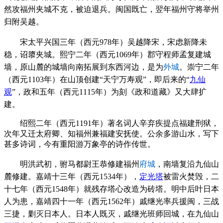
然攻福州夹城不克，被迫退兵。闽国既亡，翌年福州守将举州
归附吴越。
宋
太平兴国三年（西元978年）吴越降宋，宋虑新降未
稳，诏隳夹城。
熙宁二年（西元1069年）郡守程师孟复建城
墙，原山麓的城墙向南拓展到东西河边，是为
外城
。
崇宁二年
（西元1103年）在山顶创建“天宁万寿观”，即后来的“
九仙
观
”，
政和五年（西元1115年）为刻
《政和道藏》又大肆
扩
建。
绍熙二年（西元1191年）著名词人
辛弃疾
提点福建刑狱，
次年又迁太府卿、知福州兼福建安抚使。公余多游山水，写下
甚多诗词，今有重阳游
万象亭的诗作传世。
明洪武初，驸马都尉王恭修建福州
府城
，南墙复沿九仙山
麓修建。
嘉靖十三年（西元1534年），
定光塔
被雷火焚毁，二
十七年（西元1548年）就残存塔心改造
为砖塔。
明中后叶日本
人为患，
嘉靖四十一年（西元1562年）
戚继光
率兵援闽，三战
三捷
，剿灭日本人。日本人既灭，
戚继光
班师回城，在九仙山