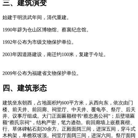
三、建筑演变
始建于明洪武年间，清代重建。
1990年辟为仓山区博物馆、蔡襄纪念馆。
1992年公布为市级文物保护单位。
2003年因道路建设，南迁约100米，复建于今址。
福州老建筑百科网
2009年公布为福建省文物保护单位。
四、建筑形态
建筑坐东朝西，占地面积约600平方米，从西向东，依次
由门
楼、前天井、前回廊、祠堂厅、中天井、覆龟亭、祭厅、后天
井、议事厅组成。大门正面匾额楷书“蔡忠惠公祠”；后壁墙匾
额“蔡氏宗祠”，结构严密，笔力遒劲。前回廊墙上嵌蔡襄楷、
行、草体碑帖石刻20余方。正殿面阔三间，进深五间，穿斗式
木构架，单檐双坡顶。祠堂厅面阔三间，进深六间。祭厅面阔