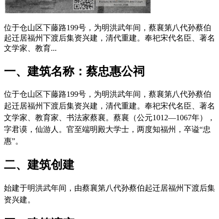
位于仓山区下藤路199号，为明洪武年间，蔡襄第八代孙蔡伯
起迁居福州下渡后集资兴建，清代重建。奉祀宋代名臣、著名
文学家、教育...
一、建筑名称：蔡忠惠公祠
位于仓山区下藤路199号，为
明洪武年间，蔡襄第八代孙蔡伯
起迁居福州下渡后集资兴建，
清代重建
。
奉祀宋代名臣、著名
文学家、教育家、书法家蔡襄。蔡襄（公元1012—1067年），
字君谟，仙游人。官至端明殿大学士，两度知福州，卒谥“忠
惠”。
二、建筑创建
始建于明洪武年间，由蔡襄第八代孙蔡伯起迁居福州下渡后集
资兴建。
FZCUO.COM