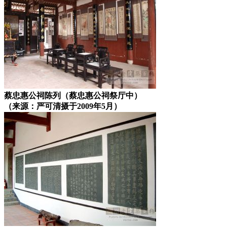
蔡忠惠公祠陈列（蔡忠惠公祠祭厅中）
（来源：严可清摄于2009年5月）