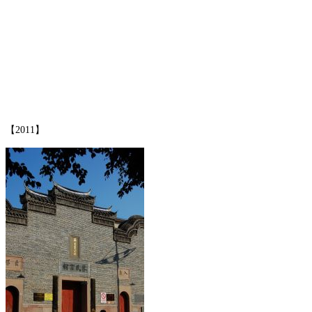
FZCUO
【2011】