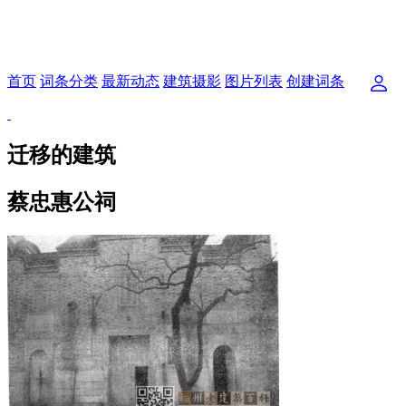
首页
词条分类
最新动态
建筑摄影
图片列表
创建词条
迁移的建筑
蔡忠惠公祠