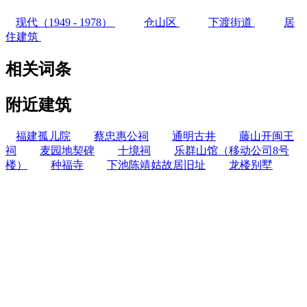
现代（1949 - 1978）
仓山区
下渡街道
居
住建筑
相关词条
附近建筑
福建孤儿院
蔡忠惠公祠
通明古井
藤山开闽王
祠
麦园地契碑
十境祠
乐群山馆（移动公司8号
楼）
种福寺
下池陈靖姑故居旧址
龙楼别墅