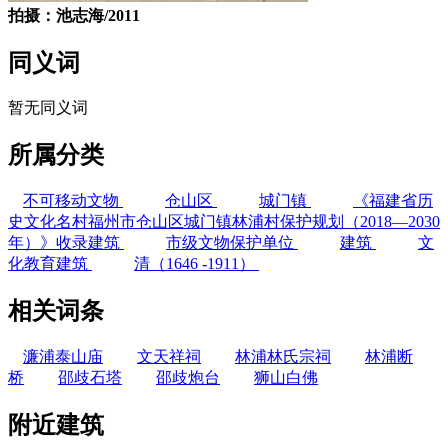
拍摄：池志海/2011
同义词
暂无同义词
所属分类
不可移动文物
仓山区
城门镇
《福建省历
史文化名村福州市仓山区城门镇林浦村保护规划（2018—2030
年）》收录建筑
市级文物保护单位
建筑
文
化教育建筑
清（1646 -1911）
相关词条
濂浦泰山庙
文天祥祠
林浦林氏宗祠
林浦断
桥
邵歧石塔
邵歧炮台
狮山白佛
附近建筑