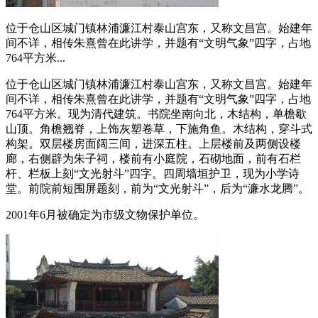
位于仓山区城门镇林浦濂江村泰山宫东，又称文昌宫。始建年
间不详，相传朱熹曾在此讲学，并题有“文明气象”四字，占地
764平方米...
位于仓山区城门镇林浦濂江村泰山宫东，又称文昌宫。始建年
间不详，相传朱熹曾在此讲学，并题有“文明气象”四字，占地
764平方米。现为清代建筑。书院坐南向北，木结构，单檐歇
山顶。角檐翘脊，上饰灰塑卷草，下施角鱼。木结构，穿斗式
构架。双层楼房面阔三间，进深五柱。上层楼前及两侧设楼
廊，右侧辟为朱子祠，楼前有小庭院，石砌地面，前有石栏
杆、栏板上刻“文光射斗”四字。四周墙垣护卫，现为小学诗
堂。前院前短围屏题刻，前为“文光射斗”，后为“濂水龙腾”。
2001年6月被确定为市级文物保护单位。
福老建州筑