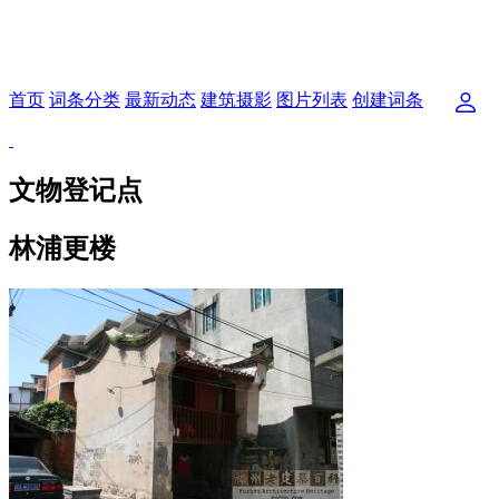
首页
词条分类
最新动态
建筑摄影
图片列表
创建词条
文物登记点
林浦更楼