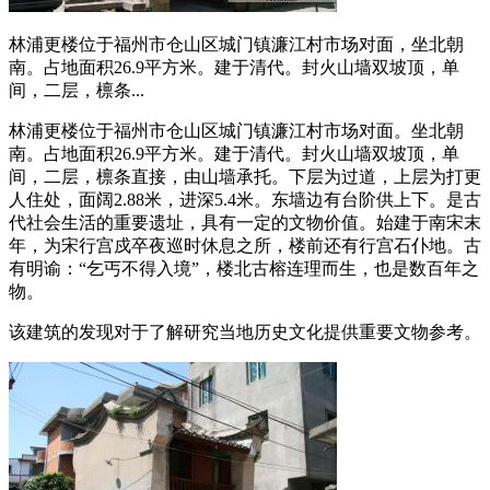
林浦更楼位于福州市仓山区城门镇濂江村市场对面，坐北朝
南。占地面积26.9平方米。建于清代。封火山墙双坡顶，单
间，二层，檩条...
林浦更楼位于福州市仓山区城门镇濂江村市场对面。坐北朝
南。占地面积26.9平方米。建于清代。封火山墙双坡顶，单
间，二层，檩条直接，由山墙承托。下层为过道，上层为打更
人住处，面阔2.88米，进深5.4米。东墙边有台阶供上下。是古
代社会生活的重要遗址，具有一定的文物价值。始建于南宋末
年，为宋行宫戍卒夜巡时休息之所，楼前还有行宫石仆地。古
有明谕：“乞丐不得入境”，楼北古榕连理而生，也是数百年之
物。
该建筑的发现对于了解研究当地历史文化提供重要文物参考。