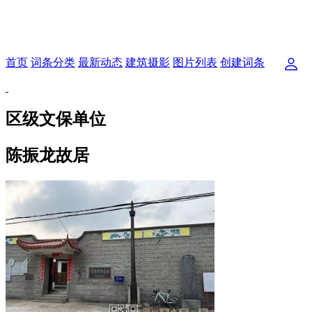
首页
词条分类
最新动态
建筑摄影
图片列表
创建词条
区级文保单位
陈振龙故居