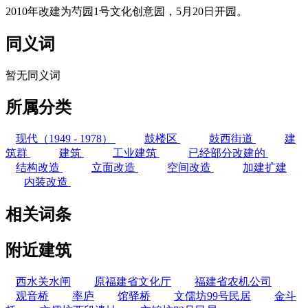
2010年改建为芍园1号文化创意园，5月20日开园。
同义词
暂无同义词
所属分类
现代（1949 - 1978）
鼓楼区
鼓西街道
建
筑群
建筑
工业建筑
已经部分改建的
结构改造
立面改造
空间改造
加建扩建
内装改造
相关词条
附近建筑
西水关水闸
原福建省文化厅
福建省农机公司
观音桥
率庐
馆驿桥
文儒坊99号民居
金斗