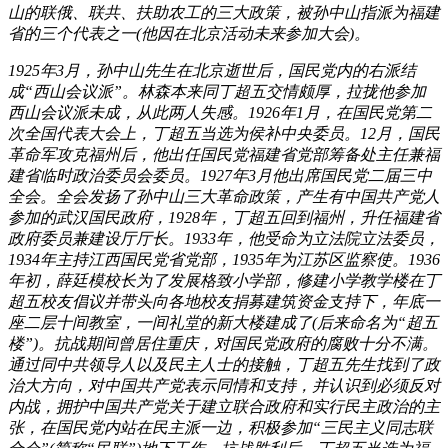
山的联俄、联共、扶助农工的三大政策，被孙中山指派为福建
省的三个代表之一(他因在北京活动未来参加大会)。
1925年3月，孙中山先生在北京逝世后，国民党内的右派结
成“西山会议派”。林森本来同丁超五交情颇厚，拉拢他参加
西山会议派未成，从此两人失感。1926年1月，在国民党第二
次全国代表大会上，丁超五当选为侯补中央委员。12月，国民
革命军攻克福州后，他出任国民党福建省党部筹备处主任兼福
建省临时政治委员会委员。1927年3月他出席国民党二届三中
全会。全会发扬了孙中山三大革命政策，产生有中国共产党人
参加的武汉国民政府，1928年，丁超五回到福州，升任福建省
政府委员兼建设厅厅长。1933年，他受命为立法院立法委员，
1934年主持江西国民党省党部，1935年为江苏区监察使。1936
年初，薛廷模校长为了发展格致小学部，修建小学教学楼在丁
超五校友倡议并带头向各地校友捐募建筑资金支持下，年底一
座二层十间教室，一间礼堂的新大楼建成了(后来命名为“超五
楼”)。抗战期间曾居住重庆，对国民党政府的腐败十分不满。
通过同中共领导人以及民主人士的接触，丁超五先生找到了政
治大方向，对中国共产党表示同情和支持，并认识到必须反对
内战，拥护中国共产党关于建立联合政府和实行民主政治的主
张，在国民党内站在民主派一边，积极参加“三民主义同志联