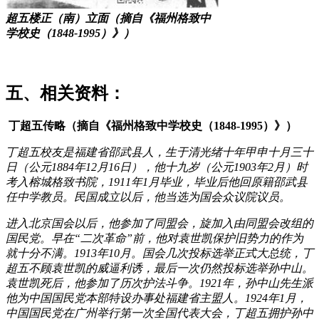
超五楼正（南）立面（摘自《福州格致中
学校史（1848-1995）》）
福州老建筑百科网
五、相关资料：
丁超五传略（摘自《福州格致中学校史（1848-1995）》）
丁超五校友是福建省邵武县人，生于清光绪十年甲申十月三十
日（公元1884年12月16日），他十九岁（公元1903年2月）时
考入榕城格致书院，1911年1月毕业，毕业后他回原籍邵武县
任中学教员。民国成立以后，他当选为国会众议院议员。
进入北京国会以后，他参加了同盟会，旋加入由同盟会改组的
国民党。早在“二次革命”前，他对袁世凯保护旧势力的作为
就十分不满。1913年10月。国会几次投标选举正式大总统，丁
超五不顾袁世凯的威逼利诱，最后一次仍然投标选举孙中山。
袁世凯死后，他参加了历次护法斗争。1921年，孙中山先生派
他为中国国民党本部特设办事处福建省主盟人。1924年1月，
中国国民党在广州举行第一次全国代表大会，丁超五拥护孙中