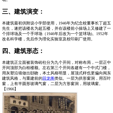
三、建筑演变：
本建筑最初供附设小学部使用，1946年为纪念校董事长丁超五
先生，遂把该楼名为超五楼，并在该楼前小操场上又修建了一
个排球场及一个手球场（1946年后改为一个篮球场)。1952年
改名科学楼，先后作为理化实验室及校印刷厂使用。
四、建筑形态：
本建筑正立面被装饰砖柱分为九个开间，对称布局，一层正中
开间顶部为白框楼额。左右第三个开间各建有一个中式门楼，
用灰塑沿墙做出鸱吻，本土风格明显，屋顶式样也更偏向闽东
建筑风格，与重建前的
回龙阁
类似。一层为拱形窗洞，用百叶
窗，上有半圆形玻璃气窗，二层为方形窗洞，用玻璃窗。
【1966】