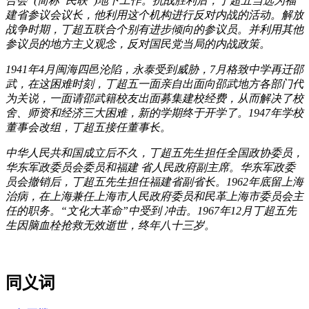
合会”(简称“民联”)地下工作。抗战胜利后，丁超五当选为福
建省参议会议长，他利用这个机构进行反对内战的活动。解放
战争时期，丁超五联合个别有进步倾向的参议员。并利用其他
参议员的地方主义观念，反对国民党当局的内战政策。
1941年4月闽海四邑沦陷，永泰受到威胁，7月格致中学再迁邵
武，在这困难时刻，丁超五一面亲自出面向邵武地方各部门代
为关说，一面请邵武籍校友出面募集建校经费，从而解决了校
舍、师资和经济三大困难，新的学期终于开学了。1947年学校
董事会改组，丁超五接任董事长。
中华人民共和国成立后不久，丁超五先生担任全国政协委员，
华东军政委员会委员和福建 省人民政府副主席。华东军政委
员会撤销后，丁超五先生担任福建省副省长。1962年底留上海
治病，在上海兼任上海市人民政府委员和民革上海市委员会主
任的职务。“文化大革命”中受到 冲击。1967年12月丁超五先
生因脑血栓抢救无效逝世，终年八十三岁。
同义词