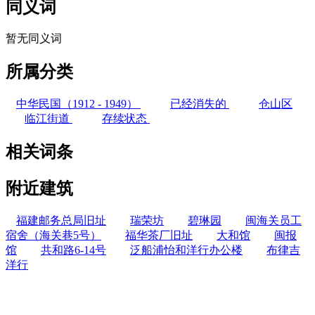
同义词
暂无同义词
所属分类
中华民国（1912 - 1949）
已经消失的
仓山区
临江街道
存续状态
相关词条
附近建筑
福建邮务总局旧址
瑞荣坊
碧琳园
闽海关员工
宿舍（海关巷5号）
福华茶厂旧址
大和馆
闽报
馆
共和路6-14号
泛船浦怡和洋行办公楼
布律吉
洋行