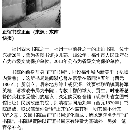
正谊书院正面（来源：东南
快报）
福州四大书院之一、福州一中前身之一的正谊书院，位于
东街28号，曾为省图书馆少儿部。1992年，福州市人民政府公
布为市级文物保护单位。2013年公布为省级文物保护单位。
书院的前身前身“正谊书局”，址设福州城内新美里（今城
内黄巷），这所书局是闽浙总督左宗棠在清同治五年（西元
1866年）所创立。
后来地方绅士杨庆深、沈葆桢联函镇闽将军
英桂，请求改书局为书院，专教十郡的举人、贡生。时兼署总
督的英柱接受他们的建议，决定购买骆舍铺（现东街省立图书
馆旧址）民房改建书院，到清穆宗同治九年（西元1870年）书
院建成。取汉儒董仲舒语“正其谊不谋其利，明其道不计其
功”之意，又因书院由正谊书局演化而成，所以定院名为“正谊
书院”。书院经费除以正谊书局原有经费为基础外，另拨一笔
官帑补充。