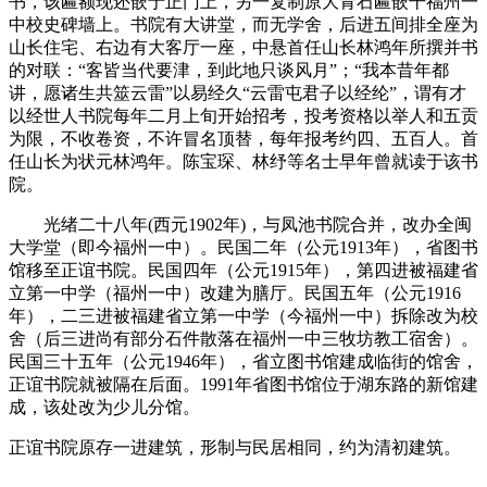
书，该匾额现还嵌于正门上，另一复制原大青石匾嵌干福州一
中校史碑墙上。书院有大讲堂，而无学舍，后进五间排全座为
山长住宅、右边有大客厅一座，中悬首任山长林鸿年所撰并书
的对联：“客皆当代要津，到此地只谈风月”；“我本昔年都
讲，愿诸生共筮云雷”以易经久“云雷屯君子以经纶”，谓有才
以经世人书院每年二月上旬开始招考，投考资格以举人和五贡
为限，不收卷资，不许冒名顶替，每年报考约四、五百人。首
任山长为状元林鸿年。陈宝琛、林纾等名士早年曾就读于该书
院。
福州老建筑百科网
光绪二十八年(西元1902年)，与凤池书院合并，改办全闽
大学堂（即今福州一中）。民国二年（公元1913年），省图书
馆移至正谊书院。民国四年（公元1915年），第四进被福建省
立第一中学（福州一中）改建为膳厅。民国五年（公元1916
年），二三进被福建省立第一中学（今福州一中）拆除改为校
舍（后三进尚有部分石件散落在福州一中三牧坊教工宿舍）。
民国三十五年（公元1946年），省立图书馆建成临街的馆舍，
正谊书院就被隔在后面。1991年省图书馆位于湖东路的新馆建
成，该处改为少儿分馆。
正谊书院原存一进建筑，形制与民居相同，约为清初建筑。
福州老建筑百科网