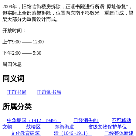
2009年，旧馆临街楼房拆除，正谊书院进行所谓“原址修复”，
但实际上全部落架拆除，位置向东南平移数米，重建而成，梁
架大部分为重新设计而成。
开放时间：
林轶南
上午9:00 —— 12:00
FZCUO
下午2:00 —— 5:30
周四休息
同义词
正谊书局
正谊堂书局
所属分类
中华民国（1912 - 1949）
已经消失的
不可移动
文物
鼓楼区
东街街道
省级文物保护单位
文化教育建筑
清（1646 -1911）
已经整体新建