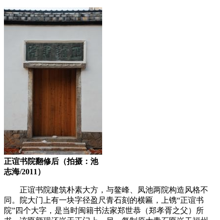
正谊书院翻修后（拍摄：池
志海/2011）
正谊书院建筑朴素大方，与鳌峰、凤池两院构造风格不
同。院大门上有一块字径盈尺青石刻的横匾，上镌“正谊书
院”四个大字，是当时闽籍书法家郑世恭（郑孝胥之父）所