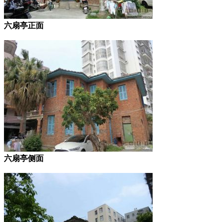
六扇亭正面
六扇亭侧面