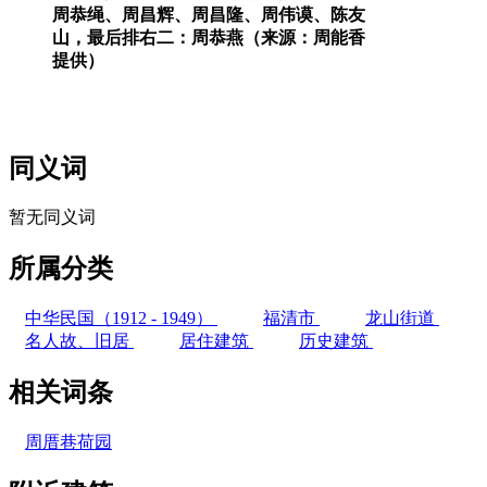
周恭绳、周昌辉、周昌隆、周伟谟、陈友
山，最后排右二：周恭燕（来源：周能香
提供）
同义词
暂无同义词
所属分类
中华民国（1912 - 1949）
福清市
龙山街道
名人故、旧居
居住建筑
历史建筑
相关词条
周厝巷荷园