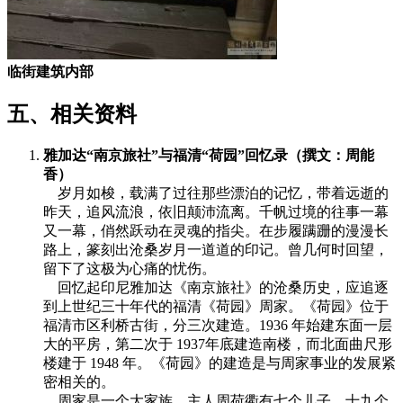
临街建筑内部
五、相关资料
雅加达“南京旅社”与福清“荷园”回忆录（撰文：周能
香）
岁月如梭，载满了过往那些漂泊的记忆，带着远逝的
昨天，追风流浪，依旧颠沛流离。千帆过境的往事一幕
又一幕，俏然跃动在灵魂的指尖。在步履蹒跚的漫漫长
路上，篆刻出沧桑岁月一道道的印记。曾几何时回望，
留下了这极为心痛的忧伤。
回忆起印尼雅加达《南京旅社》的沧桑历史，应追逐
到上世纪三十年代的福清《荷园》周家。《荷园》位于
福清市区利桥古街，分三次建造。1936 年始建东面一层
大的平房，第二次于 1937年底建造南楼，而北面曲尺形
楼建于 1948 年。《荷园》的建造是与周家事业的发展紧
密相关的。
周家是一个大家族，主人周荷衢有七个儿子，十九个