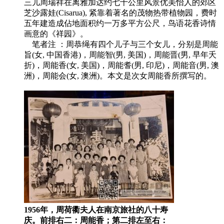
三儿周瑞祥在离雅加达约七十公里风景优美怡人的郊区
芝沙露娃(Cisarua), 紧靠着著名的茂物热带植物园，费时
五年建造成佔地面积约一万多平方公尺，鸟语花香诗情
画意的《祥园》。
笔者注 ：周恭绳有四个儿子与三个女儿，分别是周能
旨(女, 中国香港)，周能智(男, 美国)，周能晋(男, 早年夭
折)，周能香(女, 美国)，周能耆(男, 印尼)，周能音(男, 澳
洲)，周能会(女, 澳洲)。本文是次女周能香所撰写的。
1956年，周荷衢夫人在南京旅社的八十寿
庆。前排右二：周能香；第二排左至右：