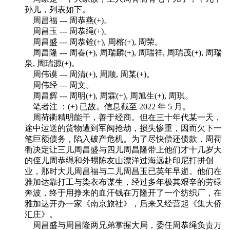
孙儿，列表如下。
周昌福 --- 周恭燕(+)。
周昌玉 --- 周恭绳(+)。
周昌盛 --- 周恭铨(+), 周榕(+), 周荣。
福老建州筑
周昌隆 --- 周春(+), 周瑞麟(+), 周瑞祥, 周瑞茂(+), 周瑞
泉, 周瑞源(+)。
周伟谟 --- 周清(+), 周顺, 周某(+)。
周伟经 --- 周文。
周昌辉 --- 周明(+), 周霖(+), 周旭生(+), 周琪。
笔者注 ：(+) 已故。信息截至 2022 年 5 月。
周荷衢精明能干，善于经商。但在三十年代某一天，
途中运送的货物遭到军阀抢劫，损失惨重，因而欠下一
笔巨额债务，陷入破产危机。为了尽快偿还债款，周荷
衢决定让三儿周昌盛与四儿周昌隆带上他们才十几岁大
的侄儿周恭绳和外甥陈友山漂洋过海远赴印尼打拼创
业，那时大儿周昌福与二儿周昌玉已英年早逝。他们在
雅加达靠打工与染衣布谋生，经过多年极其艰辛的劳碌
奔波，终于用挣来的血汗钱在万隆开了一个纺织厂，在
雅加达开办一家《南京旅社》，后来又经营起《集大侨
汇庄》。
周昌盛与周昌隆两兄弟掌握大局，委任周恭绳负责万