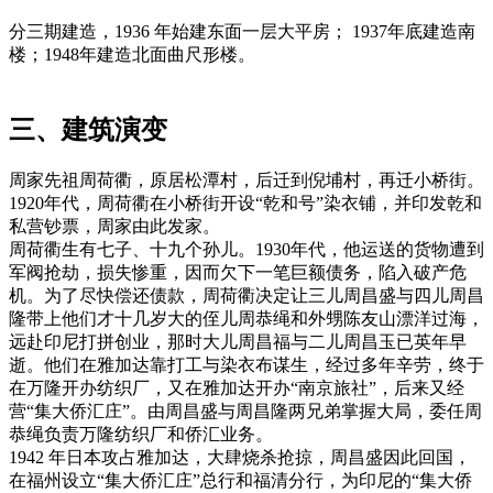
分三期建造，1936 年始建东面一层大平房； 1937年底建造南
楼；1948年建造北面曲尺形楼。
福州老建筑百科
（fzcuo.com）
三、建筑演变
周家先祖周荷衢，原居松潭村，后迁到倪埔村，再迁小桥街。
1920年代，周荷衢在小桥街开设“乾和号”染衣铺，并印发乾和
私营钞票，周家由此发家。
周荷衢生有七子、十九个孙儿。1930年代，他运送的货物遭到
军阀抢劫，损失惨重，因而欠下一笔巨额债务，陷入破产危
机。为了尽快偿还债款，周荷衢决定让三儿周昌盛与四儿周昌
隆带上他们才十几岁大的侄儿周恭绳和外甥陈友山漂洋过海，
远赴印尼打拼创业，那时大儿周昌福与二儿周昌玉已英年早
逝。他们在雅加达靠打工与染衣布谋生，经过多年辛劳，终于
在万隆开办纺织厂，又在雅加达开办“南京旅社”，后来又经
营“集大侨汇庄”。由周昌盛与周昌隆两兄弟掌握大局，委任周
恭绳负责万隆纺织厂和侨汇业务。
1942 年日本攻占雅加达，大肆烧杀抢掠，周昌盛因此回国，
在福州设立“集大侨汇庄”总行和福清分行，为印尼的“集大侨