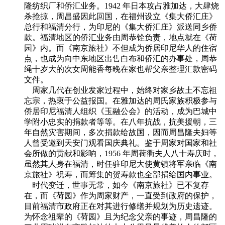
隆纺织厂和侨汇业务。1942 年日本攻占雅加达，大肆烧
杀抢掠，周昌盛因此回国，在福州设立《集大侨汇庄》
总行和福清分行，为印尼的《集大侨汇庄》派送同乡侨
款。福清地区的侨汇业务由周恭铨负责，地点就在《荷
园》内。而《南京旅社》不但成为侨居印尼华人的住宿
点，也成为向中东地区出售白布和侨汇的办事处，周恭
绳十岁大的次女周能香每晚在家也帮父亲整理汇款密码
文件。
FZCUO.COM
周家几代在创业发家过程中，始终对家乡故土不忘祖
忘宗，热衷于公益报国。在雅加达的周氏家族积极参与
侨居印尼福清人组织《玉融公会》的活动，成为巴城中
学附小忠实的捐款者等等。在八年抗战，抗美援朝，三
年自然灾害期间，多次捐款给故国，因而周昌隆夫妇等
人曾受邀到天安门观看国庆典礼。鉴于周家对国家和社
会所做的贡献和影响，1956 年周荷衢夫人八十寿庆时，
虽然其人身在福清，时任驻印尼大使黄镇将军亲临《南
京旅社》祝寿，而筹集的贺寿款也全部捐给国内事业。
时代变迁，世事无常，如今《南京旅社》已不复存
在，而《荷园》作为周家财产，一直受到政府的保护，
目前福清市政府正在对其进行修缮并规划为历史遗迹。
为怀念祖辈的《荷园》且为纪念父亲的事迹，周昌隆的