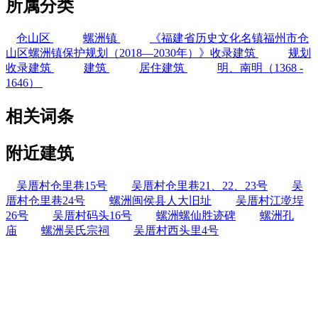
所属分类
仓山区
螺洲镇
《福建省历史文化名镇福州市仓
山区螺洲镇保护规划（2018—2030年）》收录建筑
规划
收录建筑
建筑
居住建筑
明、南明（1368 -
1646）
相关词条
附近建筑
吴厝村仓里巷15号
吴厝村仓里巷21、22、23号
吴
厝村仓里巷24号
螺洲闽侯县人大旧址
吴厝村江墘埕
26号
吴厝村码头16号
螺洲螺仙胜迹碑
螺洲孔
庙
螺洲吴氏宗祠
吴厝村西头里4号