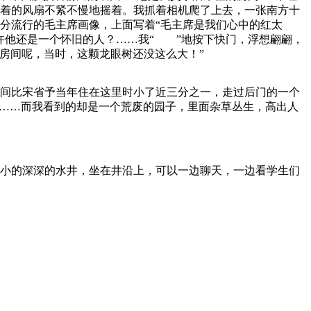
着的风扇不紧不慢地摇着。我抓着相机爬了上去，一张南方十
分流行的毛主席画像，上面写着“毛主席是我们心中的红太
许他还是一个怀旧的人？……我“ ”地按下快门，浮想翩翩，
个房间呢，当时，这颗龙眼树还没这么大！”
福州老建筑
间比宋省予当年住在这里时小了近三分之一，走过后门的一个
戏……而我看到的却是一个荒废的园子，里面杂草丛生，高出人
小的深深的水井，坐在井沿上，可以一边聊天，一边看学生们