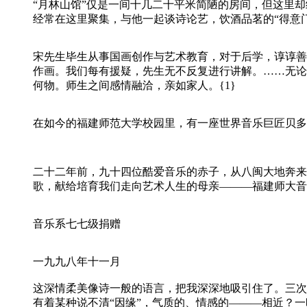
“月林山馆”仅是一间十几二十平米简陋的房间，但这里
经常在这里聚集，与他一起谈诗论艺，饮酒品茗的“得意
宋先生毕生从事国画创作与艺术教育，对于后学，谆谆善
作画。我们每有援疑，先生无不反复进行讲解。……无论
何物。师生之间感情融洽，亲如家人。{1}
在如今的福建师范大学校园里，有一座世界音乐巨匠贝多
二十二年前，九十四位酷爱音乐的赤子，从八闽大地奔来
歌，献给培育我们走向艺术人生的母亲———福建师大音
音乐系七七级捐赠
一九九八年十一月
这深情柔美像诗一般的语言，把我深深地吸引住了。三次
有着某种说不清“因缘”，气质的、情感的———相近？