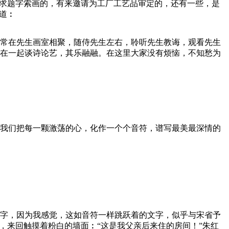
请求题字索画的，有来邀请为工厂工艺品审定的，还有一些，是
道︰
常在先生画室相聚，随侍先生左右，聆听先生教诲，观看先生
在一起谈诗论艺，其乐融融。在这里大家没有烦恼，不知愁为
我们把每一颗激荡的心，化作一个个音符，谱写最美最深情的
字，因为我感觉，这如音符一样跳跃着的文字，似乎与宋省予
，来回触摸着粉白的墙面︰“这是我父亲后来住的房间！”朱红