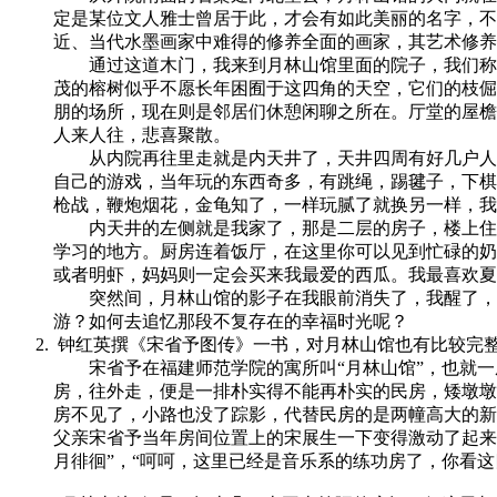
定是某位文人雅士曾居于此，才会有如此美丽的名字，不
近、当代水墨画家中难得的修养全面的画家，其艺术修养
通过这道木门，我来到月林山馆里面的院子，我们称之
茂的榕树似乎不愿长年困囿于这四角的天空，它们的枝倔
朋的场所，现在则是邻居们休憩闲聊之所在。厅堂的屋檐
人来人往，悲喜聚散。
从内院再往里走就是内天井了，天井四周有好几户人家
自己的游戏，当年玩的东西奇多，有跳绳，踢毽子，下棋
枪战，鞭炮烟花，金龟知了，一样玩腻了就换另一样，我
内天井的左侧就是我家了，那是二层的房子，楼上住着
学习的地方。厨房连着饭厅，在这里你可以见到忙碌的奶
或者明虾，妈妈则一定会买来我最爱的西瓜。我最喜欢夏
突然间，月林山馆的影子在我眼前消失了，我醒了，原来
游？如何去追忆那段不复存在的幸福时光呢？
钟红英撰《宋省予图传》一书，对月林山馆也有比较完
宋省予在福建师范学院的寓所叫“月林山馆”，也就一
房，往外走，便是一排朴实得不能再朴实的民房，矮墩墩黑
房不见了，小路也没了踪影，代替民房的是两幢高大的新
父亲宋省予当年房间位置上的宋展生一下变得激动了起来
月徘徊”，“呵呵，这里已经是音乐系的练功房了，你看