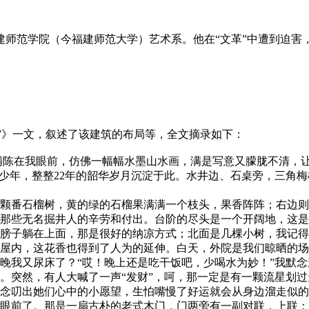
建师范学院（今福建师范大学）艺术系。他在“文革”中遭到迫害，
馆》一文，叙述了该建筑的布局等，全文摘录如下：
在我眼前，仿佛一幅幅水墨山水画，满是写意又朦胧不清，让
和少年，整整22年的韶华岁月沉淀于此。水井边、石桌旁，三角
番石榴树，黄的绿的石榴果满满一个枝头，果香阵阵；右边则
那些无名掘井人的辛劳和付出。台阶的尽头是一个开阔地，这是
膀子躺在上面，那是很好的纳凉方式；北面是几棵小树，我记得
屋内，这花香也得到了人为的延伸。白天，外院是我们晾晒的场
晚我又尿床了？“哎！晚上还是吃干饭吧，少喝水为妙！”我默
。突然，有人大喊了一声“发财”，呵，那一定是有一颗流星划
念叨出她们心中的小愿望，生怕嘴慢了好运就会从身边溜走似的
了。那是一扇古朴的老式木门，门两旁有一副对联，上联：“月