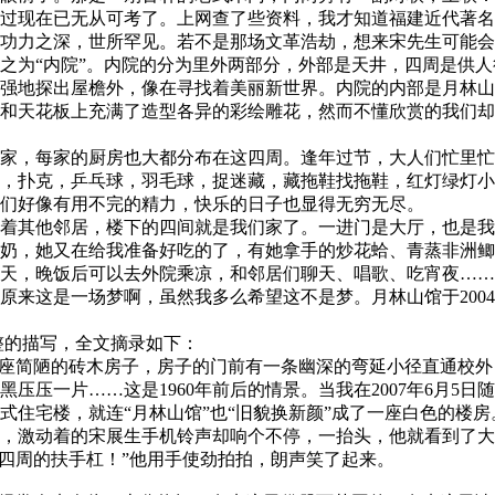
过现在已无从可考了。上网查了些资料，我才知道福建近代著名
功力之深，世所罕见。若不是那场文革浩劫，想来宋先生可能会
为“内院”。内院的分为里外两部分，外部是天井，四周是供人
强地探出屋檐外，像在寻找着美丽新世界。内院的内部是月林山
和天花板上充满了造型各异的彩绘雕花，然而不懂欣赏的我们却
，每家的厨房也大都分布在这四周。逢年过节，大人们忙里忙
，扑克，乒乓球，羽毛球，捉迷藏，藏拖鞋找拖鞋，红灯绿灯小
们好像有用不完的精力，快乐的日子也显得无穷无尽。
其他邻居，楼下的四间就是我们家了。一进门是大厅，也是我
奶，她又在给我准备好吃的了，有她拿手的炒花蛤、青蒸非洲鲫
天，晚饭后可以去外院乘凉，和邻居们聊天、唱歌、吃宵夜……
这是一场梦啊，虽然我多么希望这不是梦。月林山馆于2004
整的描写，全文摘录如下：
座简陋的砖木房子，房子的门前有一条幽深的弯延小径直通校外
压压一片……这是1960年前后的情景。当我在2007年6月5
式住宅楼，就连“月林山馆”也“旧貌换新颜”成了一座白色的楼
，激动着的宋展生手机铃声却响个不停，一抬头，他就看到了大
这四周的扶手杠！”他用手使劲拍拍，朗声笑了起来。
福州老建筑百科