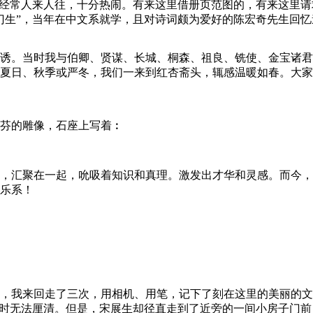
却经常人来人往，十分热闹。有来这里借册页范图的，有来这里
门生”，当年在中文系就学，且对诗词颇为爱好的陈宏奇先生回忆
诱。当时我与伯卿、贤谋、长城、桐森、祖良、铣使、金宝诸君
夏日、秋季或严冬，我们一来到红杏斋头，辄感温暖如春。大家
芬的雕像，石座上写着︰
，汇聚在一起，吮吸着知识和真理。激发出才华和灵感。而今，
乐系！
，我来回走了三次，用相机、用笔，记下了刻在这里的美丽的文
一时无法厘清。但是，宋展生却径直走到了近旁的一间小房子门前