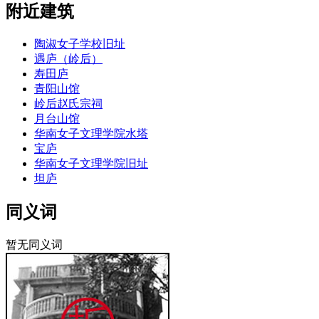
附近建筑
陶淑女子学校旧址
遇庐（岭后）
寿田庐
青阳山馆
岭后赵氏宗祠
月台山馆
华南女子文理学院水塔
宝庐
华南女子文理学院旧址
坦庐
同义词
暂无同义词