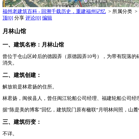
福州老建筑百科 - 回溯千载历史，重建福州记忆
> 所属分类 >
顶
[0]
分享
评论
[0]
编辑
月林山馆
一、建筑名称：月林山馆
曾位于仓山区岭后的德园弄（原德园弄10号），为带有院落的
消失。
二、建筑创建：
解放前是林君扬的住所。
福老建州筑
林君扬，闽侯县人，曾任闽江轮船公司经理、福建轮船公司经理
据“陈是美的博客”回忆，建筑院门原有楹联“月明林间照，山麓
三、建筑衍变：
不详。