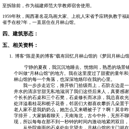
至拆除前，作为福建师范大学教师宿舍使用。
1959年秋，闽西著名花鸟画大家、上杭人宋省予应聘执教于福
省予在校7年，一直居住在月林山馆。
FZCUO.COM
四、建筑形态：
五、相关资料：
博客“陈是美的博客”载有回忆月林山馆的《梦回月林山
宁静的夏夜，我沉沉地睡去。恍惚间，熟悉的场景铺陈
个叫做“月林山馆”的地方。我在这里度过了甜蜜的童年
林山馆的每一个角落，也深深地烙印在我的心里。
我一步步走近它，推开铁门拾级而上，石阶左边是一颗
井水的清凉甘甜无私地滋润了我们这些后来人，真要感谢
个长长的石桌和三个石凳，石桌修长而冰凉，我总喜欢光
处洋溢着桂花和栀子花香，邻居们大都喜欢攀折几朵置于
老人家不是我奶奶么，她怎么又来晒被子了？啊！莫非昨
字排开，大家躺着聊天，天南海北，古今中外，无所不聊
现，所以每每在那不到一秒钟的时间内激动地紧闭双目，
从外院南面的石桌处向北望去，月林山馆的大门就在眼前