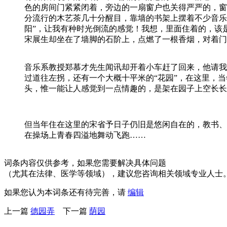
色的房间门紧紧闭着，旁边的一扇窗户也关得严严的，窗
分流行的木艺茶几十分醒目，靠墙的书架上摆着不少音乐
阳”，让我有种时光倒流的感觉！我想，里面住着的，该
宋展生却坐在了墙脚的石阶上，点燃了一根香烟，对着门前
音乐系教授郑慕才先生闻讯却开着小车赶了回来，他请我
过道往左拐，还有一个大概十平米的“花园”，在这里，
头，惟一能让人感觉到一点情趣的，是架在园子上空长长
但当年住在这里的宋省予日子仍旧是悠闲自在的，教书、
在操场上青春四溢地舞动飞跑……
词条内容仅供参考，如果您需要解决具体问题
（尤其在法律、医学等领域），建议您咨询相关领域专业人士
如果您认为本词条还有待完善，请
编辑
上一篇
德园弄
下一篇
荫园