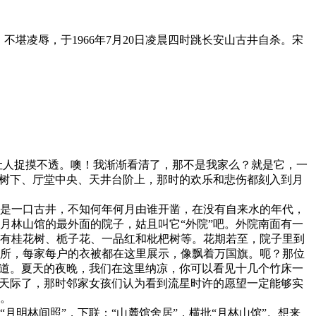
不堪凌辱，于1966年7月20日凌晨四时跳长安山古井自杀。宋
人捉摸不透。噢！我渐渐看清了，那不是我家么？就是它，一
梅树下、厅堂中央、天井台阶上，那时的欢乐和悲伤都刻入到月
是一口古井，不知何年何月由谁开凿，在没有自来水的年代，
月林山馆的最外面的院子，姑且叫它“外院”吧。外院南面有一
有桂花树、栀子花、一品红和枇杷树等。花期若至，院子里到
所，每家每户的衣被都在这里展示，像飘着万国旗。呃？那位
念道。夏天的夜晚，我们在这里纳凉，你可以看见十几个竹床一
过天际了，那时邻家女孩们认为看到流星时许的愿望一定能够实
。
明林间照”，下联：“山麓馆舍居”，横批“月林山馆”。想来