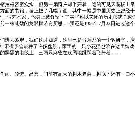
帘拉得密密实实，但另一扇窗户却半开着，隐约可见天花板上吊
方面的书籍，墙上挂了几幅字画，其中一幅是中国历史上曾经十
是一位艺术家，他身上或许留下了某些难以忘怀的历史痕迹？或
一株虬劲的龙眼树若有所思，“我还是1966年7月23日进过这
们进去参观，我们这才知道，这里已是音乐系的一个教研室，房
当年宋省予曾栽种了许多盆景，家里的一只小花猫也常在这里嬉
的黑黑的电线上，三两只麻雀在欢腾地跳跃着飞舞着……
作画、吟诗、品茗，门前有高大的树木遮荫，树底下还有一口小
。