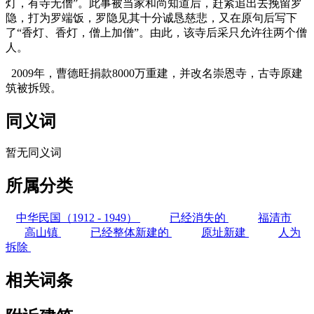
灯，有寺无僧”。此事被当家和尚知道后，赶紧追出去挽留罗
隐，打为罗端饭，罗隐见其十分诚恳慈悲，又在原句后写下
了“香灯、香灯，僧上加僧”。由此，该寺后采只允许往两个僧
人。
2009年，曹德旺捐款8000万重建，并改名崇恩寺，古寺原建
筑被拆毁。
同义词
暂无同义词
所属分类
中华民国（1912 - 1949）
已经消失的
福清市
高山镇
已经整体新建的
原址新建
人为
拆除
相关词条