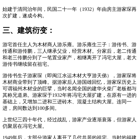
始建于清同治年间，民国二十一年（1932）年由房主游家琛再
次扩建，遂成今构。
三、建筑衍变：
游宅首任主人为木材商人游乐雍。游乐雍生三子：游传书、游
传通和游传鹏，三人继承父业，经营木材。分家后，老二传通
和老三传鹏分到了一笔置业家产，相继离开了冯宅大屋，老大
游传书继续留在祖宅。
游传书生子游家琛（即闽江水运木材大亨游天俤），游家琛将
木材商业带到了顶峰。据游家后人游国雄回忆，游家琛历史上
可谓福州木材业的巨擘，当时名闻全国的建华火柴厂老板都与
其称兄道弟。游家琛于1932年将冯宅大屋扩建，在原有一进的
基础上，又增加二进和三进砖木、混凝土结构大屋。连同一
进，房间数达到100多间。
上世纪三四十年代，经过战乱，游家产业逐渐衰落，但游家人
仍聚居在冯宅大屋。
1949年后，大部分游家人离开了几代共居的祖宅。当时的福建