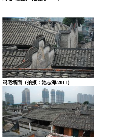
冯宅墙面（拍摄：池志海/2011）