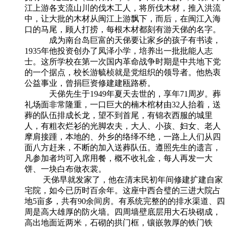
江上游各支流山川的伐木工人，将所伐木材，推入洪流
中，让大批的木材从闽江上游飘下，而后，在闽江入海
口的马尾，顾人打捞，每根木材都刻有游天俤的名字。
成为南台岛巨富的天俤要让家乡的孩子有书读，
1935年他投资创办了凤泽小学，培养出一批批能人志
士。这所学校在第一次国内革命战争时期是中共地下党
的一个据点，校长游毓桢就是党组织的领导者。他热衷
公益事业，曾捐巨资修建建瓯路桥。
天俤先生于1949年夏天去世的，享年71周岁。葬
礼场面非常隆重，一口巨大的楠木棺材由32人抬着，送
葬的队伍排成长龙，望不到首尾，有锦衣西服的城里
人，有粗衣烂衫的光脚农夫，大人、小孩、妇女、老人
摩肩接踵，本地的、外乡的络绎不绝，一路上人们从四
面八方赶来，不断的加入送葬队伍。遵照先生的遗言，
凡参加者均可入席用餐，概不收礼金，每人再发一大
饼、一块白布做衣裳。
天俤早就发家了，他在清末民初年间修建扩建自家
宅院，如今已历时百余年。这座中西合璧的三进大院占
地5亩多，共有90余间房。有系统完整的的排水渠道、四
周是高大雄厚的防火墙。四周墙壁底层用大石块砌成，
高出地面近两米，石砌的拱门框，镶嵌敦厚的铁门铁