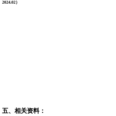
2024.02）
福州老建筑百科（fzcuo.com）
福老建州筑
福老建州筑
林轶南
五、相关资料：