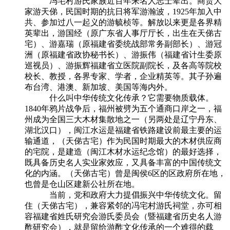
冯宅村游氏家族近百年来名人志士辈出。商贾大
家游天俤，民国时期的抗日将军游瀚波，1925年加入中
共、参加过八一起义的游毓桢等。解放以来更是各界精
英辈出，游国经（原广东省人事厅厅长，出生在天俤古
宅）、游嘉瑞（原福建省委统战部常务副部长）、游冠
洲（原福建省政协秘书长）、游振伟（福建省计生委原
巡视员）、游振辉福建省立医院副院长，及各高等院校
校长、教授，各界专家、学者，企业精英等。其子孙遍
布台湾、港澳、新加坡、美国等海内外。
什么叫中华传统文化传承？它需要物质载体。
1840年鸦片战争后，福州被劈为五个通商口岸之一，福
州成为全国三大木材集散地之一（另两处是辽宁丹东、
湖北汉口），闽江水运是福建省铁路建设前最主要的运
输通道，（天俤古宅）作为民国时期最大的木材供应商
的宅院，是建造（闽江木材水运纪念馆）的最好选择，
既具备历史名人实业家效应，又具备丰富的中国传统文
化的内涵。（天俤古宅）曾是闽侯6区的区政府所在地，
也曾是仓山区建新公社所在地。
当前，党和政府大力提倡振兴中华传统文化。留
住（天俤古宅），兼容紧邻的冯宅村游氏祠堂，亦可相
容福建省姓氏研究会游氏委员会（暨福建省历史名人游
酢研究会），就是留给游酢文化传承的一个难得的载