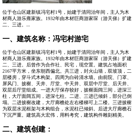
位于仓山区建新镇冯宅村1号，始建于清同治年间，主人为木
材商人游乐雍家族。1932年由木材巨商游家琛（游天俤）扩建
二、三进。...
一、建筑名称：冯宅村游宅
位于仓山区建新镇冯宅村1号，始建于清同治年间，主人为木
材商人游乐雍家族。1932年由木材巨商游家琛（游天俤）扩建
二、三进。后曾作为合作社、民宅，现空置。建筑占地面积
2167平方米，坐东朝西偏北。共三进，封火山墙，双坡顶，二
层楼房，穿斗式木构架。四周为白砖清水墙。由前院、门罩、
屏风门、披榭、天井、厅堂、中天井、双层中厅堂、后天井、
双层后厅堂组成。一进大厅保存较好，披榭面阔三间，进深三
柱，大厅面阔五间，进深七柱。二进、三进已倾斜，部分已倒
塌。二进披榭改建，大厅廊檐处左右楼梯可上二楼。三进披榭
为双层水泥框架与木构组合，水泥柱已倾斜。后进大厅廊檐石
下沉严重。建筑高大宏伟，用料考究，建筑构件雕刻精美。
二、建筑创建：