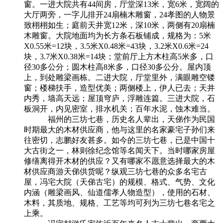
窗。一进大院共有44间房，厅堂深13米，宽6米，宽阔的
大厅两旁，一字儿排开24扇楠木雕窗，24孝图的人物景
致栩栩如生；庭前天井宽12米，深10米，两侧有20扇楠
木雕窗。大院地面均为长方条石板铺成，规格为：5米
X0.55米=12块，3.5米X0.48米=43块，3.2米X0.6米=24
块，3.7米X0.38米=14块；堂前厅上方木柱高5米多，口
径30多公分；圆木柱高8米多，口径30多公分。屋内顶
上，到处雕梁画栋。二进大院，厅堂里外，满眼雕空镂
窗；楼梯扶手，造型优美；两侧楼上，伊人已去；天井
内秀，墙高天远；屋顶穹庐，浮雕连篇。三进大院，石
板洞开，内见密室，排水机关；百年水泥，蚀木难当。
福州的三坊七巷，历史名人辈出，天俤作为民国
时期最大的木材供应商，他与这里的名家豪宅子孙们来
往密切，志鹏好友甚多。如今的三坊七巷，已是中国十
大古街之一，林则徐纪念馆等名闻天下。当时哪家房屋
修缮离得开木材的供应？又有哪家不愿意选择最大的木
材供应商游天俤供货呢？纵观三坊七巷的众多名宅古
屋，冯宅大院（天俤古宅）的规模、格式、气势、文化
内涵（雕梁画风、仙道儒孝人物造型），使用的石材、
木料，其质地、规格、工艺等均可列为三坊七巷名宅之
上乘。
来源：福州老建筑百科（fzcuo.com）