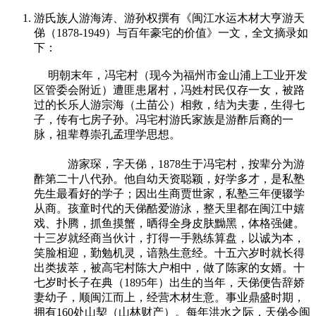
游氏族人游海涛、游孙权撰有《闽江水运木材大亨游天
俤（1878-1949）与百年豪宅的价值》一文，全文摘录如
下：
明朝末年，冯宅村（现今为福州市金山浦上工业开发
区管委会附近）遭匪患屠村，冯姓村民仅存一女，被路
过的长乐人游宗海（土苗公）相救，结为夫妻，生得七
子，传有七房子孙。冯宅村游氏家族是游酢后裔的一
脉，祖辈尊崇孔孟理学思想。
福州老建筑百科
（fzcuo.com）
游家琛，字天俤，1878生于冯宅村，按辈分为游
酢第二十八代孙。他自幼天资聪颖，好学多才，是私塾
先生最看好的学子；因出生商贾世家，私塾三年便辍学
从商。孩童时代的天俤酷爱游泳，整天里都在闽江中嬉
戏、扑腾，抓鱼摸蟹，晒得全身皮肤黝黑，体格强健。
十三岁就经商当伙计，打得一手熟练算盘，以诚为本，
笑脸相迎，勤勉机灵，谙熟生意经。十五六岁时就长得
出类拔萃，被高宅村陈大户相中，做了陈家的女婿。十
七岁时长子在典（1895年）出生的当年，天俤便告辞娇
妻幼子，顺闽江而上，经营木材生意。事业鼎盛时期，
拥有160处山契（山林财产）。每年洪水之际，天俤令闽