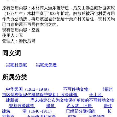
原有使用内容：木材商人游乐雍所建，后又由游岳雍孙游家琛
（1878年生）木材巨商于1932年扩建。解放后被冯宅村委占用
作为办公场所，再后该屋被分配给十余户村民居住，现村民均
已自建房屋不再居住本宅之内。
现有使用内容：空置
使用人：无
管理人：游氏后裔
同义词
冯宅村游宅
冯宅天俤厝
所属分类
中华民国（1912 - 1949）
不可移动文物
《福州
市区优秀近现代建筑保护规划》收录建筑
仓山区
建新镇
尚未核定公布为文物保护单位的不可移动文物
规划收录建筑
建筑
名人故、旧居
居住
建筑
清（1646 -1911）
已经部分受损的
长
期荒置
不当使用和改造
盗窃
沉降倾斜