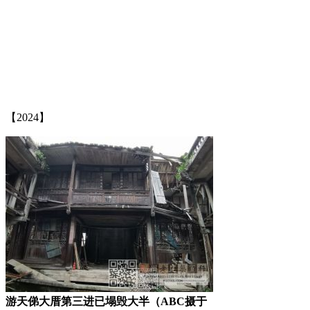
林轶南
FZCUO
【2024】
游天俤大厝第三进已塌毁大半（ABC摄于