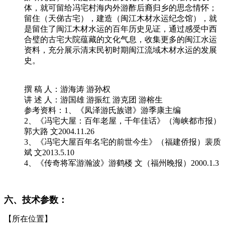
体，就可留给冯宅村海内外游酢后裔归乡的思念情怀；
留住（天俤古宅），建造（闽江木材水运纪念馆），就
是留住了闽江木材水运的百年历史见证，通过感受中西
合璧的古宅大院蕴藏的文化气息，收集更多的闽江水运
资料，充分展示清末民初时期闽江流域木材水运的发展
史。
撰 稿 人：游海涛 游孙权
讲 述 人：游国雄 游振红 游克团 游榕生
参考资料：1、《凤泽游氏族谱》游季康主编
2、《冯宅大屋：百年老屋，千年佳话》（海峡都市报）
郭大路 文2004.11.26
3、《冯宅大屋百年名宅的前世今生》（福建侨报）裴质
斌 文2013.5.10
4、《传奇将军游瀚波》游鹤楼 文（福州晚报）2000.1.3
六、技术参数：
【所在位置】