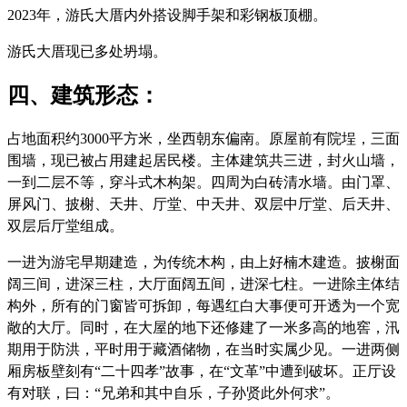
2023年，游氏大厝内外搭设脚手架和彩钢板顶棚。
游氏大厝
现已多处坍塌。
四、建筑形态：
占地面积约3000平方米，坐西朝东偏南。原屋前有院埕，三面
围墙，现已被占用建起居民楼。主体建筑共三进，封火山墙，
一到二层不等，穿斗式木构架。四周为白砖清水墙。由门罩、
屏风门、披榭、天井、厅堂、中天井、双层中厅堂、后天井、
双层后厅堂组成。
FZCUO.COM
一进为游宅早期建造，为传统木构，由上好楠木建造。
披榭面
阔三间，进深三柱，大厅面阔五间，进深七柱。
一进除主体结
构外，所有的门窗皆可拆卸，每遇红白大事便可开透为一个宽
敞的大厅。同时，在大屋的地下还修建了一米多高的地窖，汛
期用于防洪，平时用于藏酒储物，在当时实属少见。一进两侧
厢房板壁刻有“二十四孝”故事，在“文革”中遭到破坏。正厅设
有对联，曰：“兄弟和其中自乐，子孙贤此外何求”。