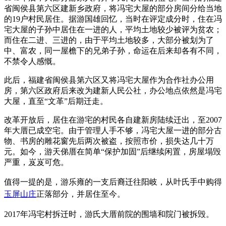
省闽侯县第六区建新乡政府，将冯宅大屋的部分房间分给当地
的19户村民居住。据游国雄回忆，当时在评定成分时，住在冯
宅大屋的子孙中居住在一进的人，平均土地较少被评为贫农；
而住在二进、三进的，由于平均土地较多，大部分被划为了
中、富农，同一屋檐下的兄弟子孙，命运在后来却各有不同，
不禁令人感慨。
此后，福建省闽侯县第六区又将冯宅大屋作为合作社办公用
房，第六区政府后来改为建新人民公社，办公地点依然是冯宅
大屋，直至“文革”后期迁走。
改革开放后，居住在游宅的村民各自建新房陆续迁出，至2007
年大厝已成空宅。由于管理人手不够，冯宅大屋一进的部分古
物、书房的雕花窗先后两次被盗，按照市价，损失达几十万
元。如今，游天俤厝在简单“保护加固”后继续闲置，房屋塌毁
严重，岌岌可危。
值得一提的是，
游乐雍的一支后裔迁往阳岐，从叶氏手中购得
玉屏山庄
正落部分，并居住至今。
2017年冯宅村拆迁时，游氏大厝前院的围墙和院门被拆毁。