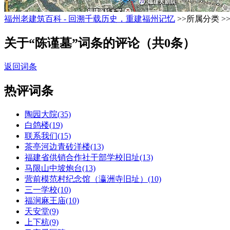
福州老建筑百科 - 回溯千载历史，重建福州记忆
>>所属分类 >
关于“陈谨墓”词条的评论（共
0
条）
返回词条
热评词条
陶园大院(35)
白鸽楼(19)
联系我们(15)
茶亭河边青砖洋楼(13)
福建省供销合作社干部学校旧址(13)
马限山中坡炮台(13)
营前模范村纪念馆（瀛洲寺旧址）(10)
三一学校(10)
福涧麻王庙(10)
天安堂(9)
上下杭(9)