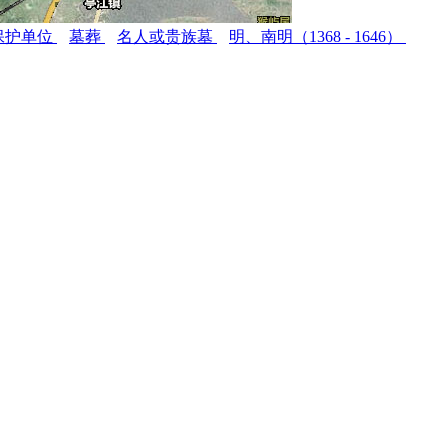
保护单位
墓葬
名人或贵族墓
明、南明（1368 - 1646）