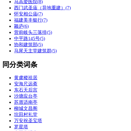
马高爱医院(8)
西门武圣庙（异地重建）(7)
怀安相公庙(7)
福建美丰银行(7)
颖庐(6)
营前岐头三落排(5)
中平路145号(5)
协和建筑部(5)
马尾天主堂建筑群(5)
同分类词条
黄虞稷祖居
安海尺远斋
东石天后宫
沙塘应台亭
苏厝适南亭
柳城文昌阁
坑田村礼堂
万安祝圣宝塔
罗星塔