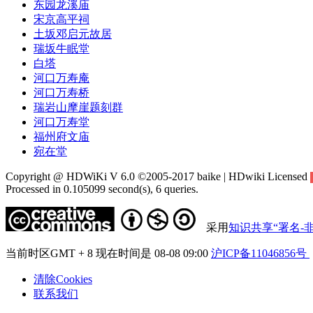
东园龙溪庙
宋京高平祠
土坂邓启元故居
瑞坂牛眠堂
白塔
河口万寿庵
河口万寿桥
瑞岩山摩崖题刻群
河口万寿堂
福州府文庙
宛在堂
Copyright @ HDWiKi V 6.0 ©2005-2017 baike | HDwiki Licensed
Processed in 0.105099 second(s), 6 queries.
采用
知识共享“署名-非
当前时区GMT + 8 现在时间是 08-08 09:00
沪ICP备11046856号
清除Cookies
联系我们