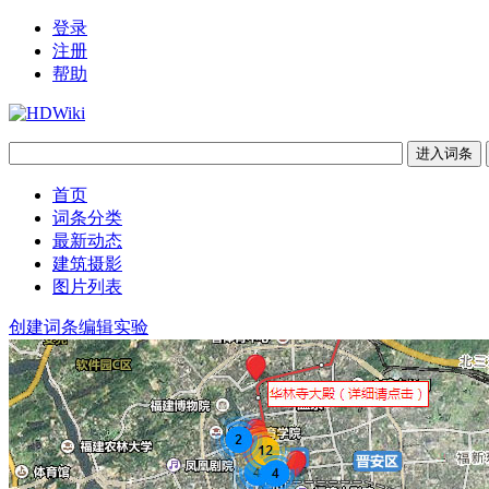
登录
注册
帮助
首页
词条分类
最新动态
建筑摄影
图片列表
创建词条
编辑实验