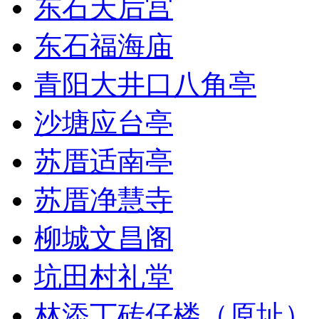
东石天后宫
东石福海庙
青阳大井口八角亭
沙塘应台亭
苏厝适南亭
苏厝净慧寺
柳城文昌阁
坑田村礼堂
林添丁砖仔楼（原址）