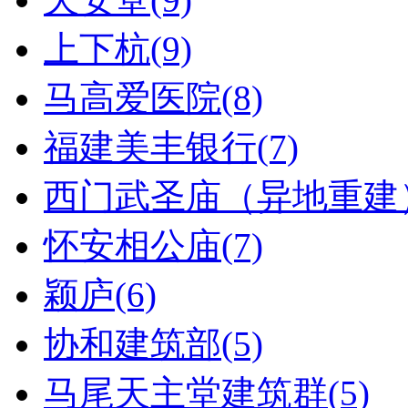
上下杭(9)
马高爱医院(8)
福建美丰银行(7)
西门武圣庙（异地重建）
怀安相公庙(7)
颖庐(6)
协和建筑部(5)
马尾天主堂建筑群(5)