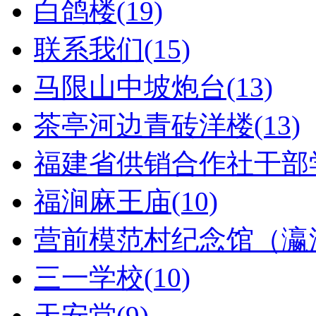
白鸽楼(19)
联系我们(15)
马限山中坡炮台(13)
茶亭河边青砖洋楼(13)
福建省供销合作社干部学
福涧麻王庙(10)
营前模范村纪念馆（瀛洲
三一学校(10)
天安堂(9)