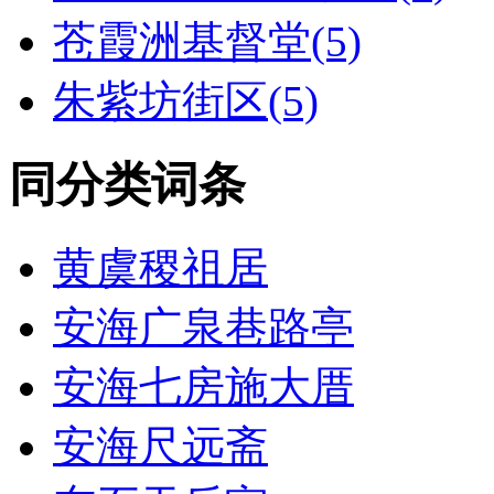
苍霞洲基督堂(5)
朱紫坊街区(5)
同分类词条
黄虞稷祖居
安海广泉巷路亭
安海七房施大厝
安海尺远斋