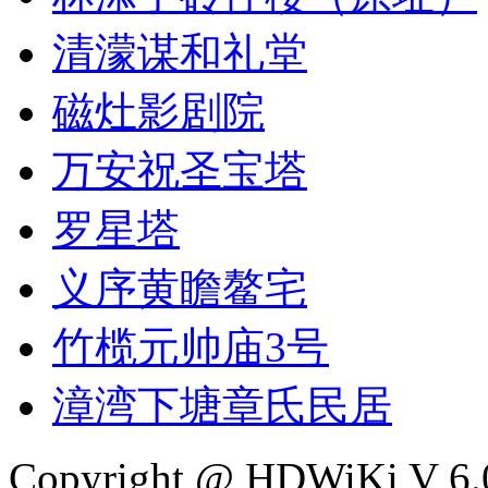
清濛谋和礼堂
磁灶影剧院
万安祝圣宝塔
罗星塔
义序黄瞻鳌宅
竹榄元帅庙3号
漳湾下塘章氏民居
Copyright @ HDWiKi V 6.0