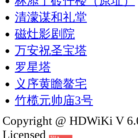
林添丁砖仔楼（原址）
清濛谋和礼堂
磁灶影剧院
万安祝圣宝塔
罗星塔
义序黄瞻鳌宅
竹榄元帅庙3号
Copyright @ HDWiKi V 6.0
Licensed
51La