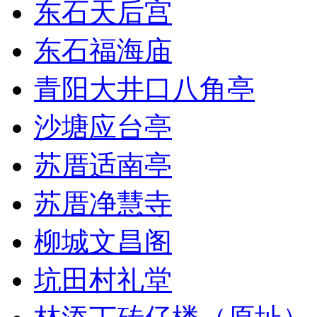
东石天后宫
东石福海庙
青阳大井口八角亭
沙塘应台亭
苏厝适南亭
苏厝净慧寺
柳城文昌阁
坑田村礼堂