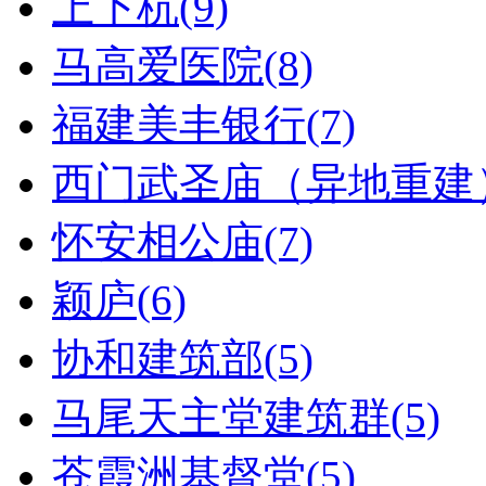
上下杭(9)
马高爱医院(8)
福建美丰银行(7)
西门武圣庙（异地重建）
怀安相公庙(7)
颖庐(6)
协和建筑部(5)
马尾天主堂建筑群(5)
苍霞洲基督堂(5)