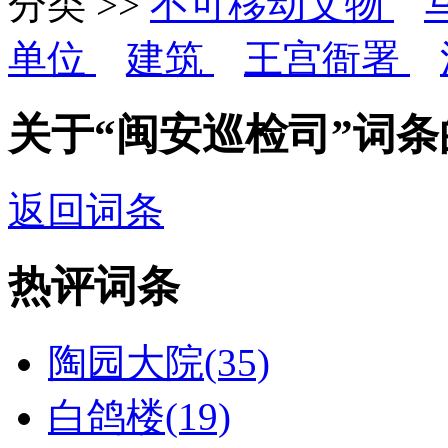
分类 >>
不可移动文物
单位
建筑
王宫衙署
关于“闽安巡检司”词
返回词条
热评词条
陶园大院(35)
白鸽楼(19)