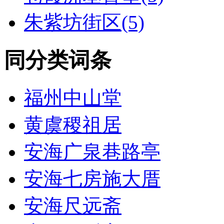
朱紫坊街区(5)
同分类词条
福州中山堂
黄虞稷祖居
安海广泉巷路亭
安海七房施大厝
安海尺远斋