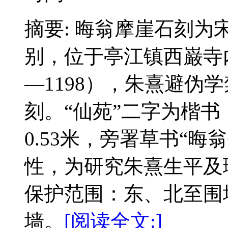
摘要: 晦翁摩崖石刻
别，位于亭江镇西巌寺内
—1198），朱熹避伪
刻。“仙苑”二字为楷书
0.53米，旁署草书“
性，为研究朱熹生平及
保护范围：东、北至围
墙。
[阅读全文:]