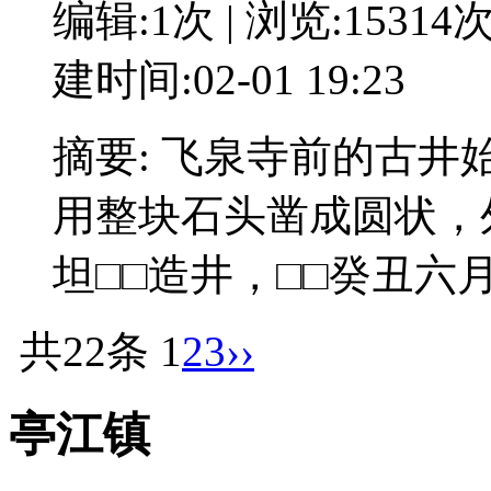
编辑:1次 | 浏览:15314
建时间:02-01 19:23
摘要: 飞泉寺前的古
用整块石头凿成圆状，
坦□□造井，□□癸丑六月
共22条
1
2
3
››
亭江镇