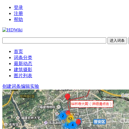
登录
注册
帮助
首页
词条分类
最新动态
建筑摄影
图片列表
创建词条
编辑实验