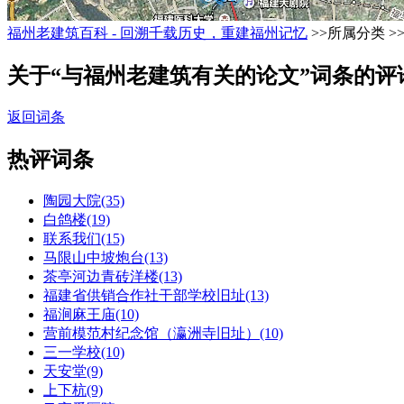
福州老建筑百科 - 回溯千载历史，重建福州记忆
>>所属分类 >
关于“与福州老建筑有关的论文”词条的评
返回词条
热评词条
陶园大院(35)
白鸽楼(19)
联系我们(15)
马限山中坡炮台(13)
茶亭河边青砖洋楼(13)
福建省供销合作社干部学校旧址(13)
福涧麻王庙(10)
营前模范村纪念馆（瀛洲寺旧址）(10)
三一学校(10)
天安堂(9)
上下杭(9)