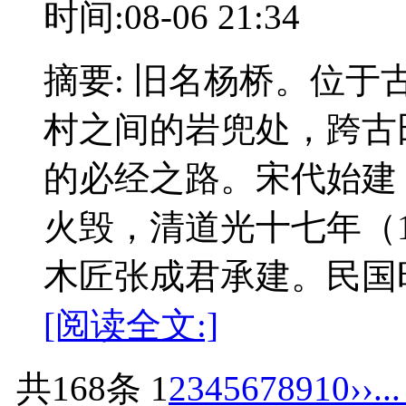
时间:08-06 21:34
摘要: 旧名杨桥。位
村之间的岩兜处，跨古
的必经之路。宋代始建
火毁，清道光十七年（1
木匠张成君承建。民国
[阅读全文:]
共168条
1
2
3
4
5
6
7
8
9
10
››
..