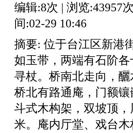
编辑:8次 | 浏览:43957
间:02-29 10:46
摘要: 位于台江区新
如玉带，两端有石阶各
寻杖。桥南北走向，釃水三
桥北有路通庵，门额镶
斗式木构架，双坡顶，
米。庵内厅堂、戏台木