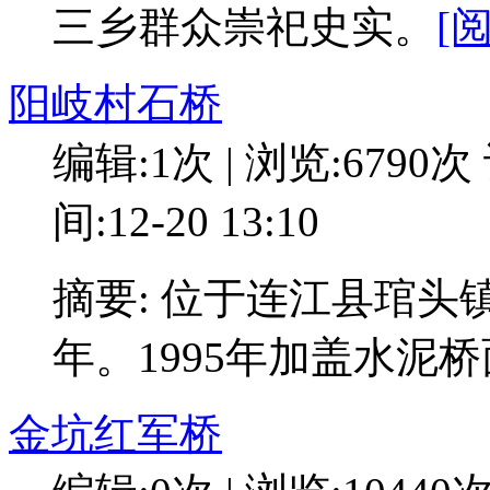
三乡群众崇祀史实。
[
阳岐村石桥
编辑:1次 | 浏览:6790次
间:12-20 13:10
摘要: 位于连江县琯
年。1995年加盖水泥
金坑红军桥