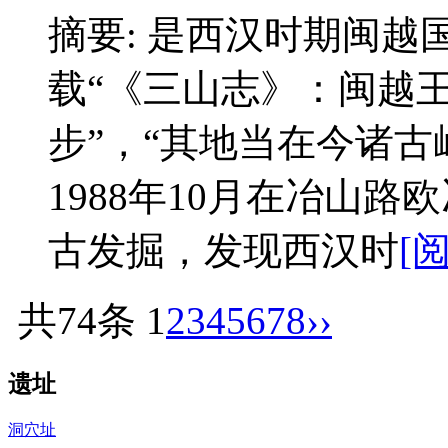
摘要: 是西汉时期闽
载“《三山志》：闽越
步”，“其地当在今诸古
1988年10月在冶山
古发掘，发现西汉时
[
共74条
1
2
3
4
5
6
7
8
››
遗址
洞穴址