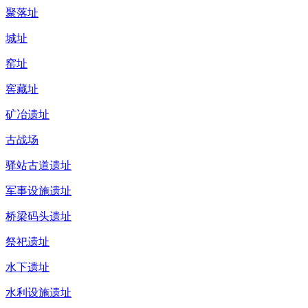
聚落址
城址
窑址
窖藏址
矿冶遗址
古战场
驿站古道遗址
军事设施遗址
桥梁码头遗址
祭祀遗址
水下遗址
水利设施遗址