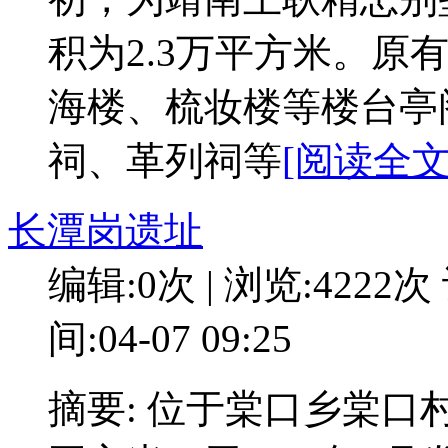
积为2.3万平方米。原
海楼、梳妆楼等楼台亭
祠、革列祠等
[阅读全文:
长潭岗遗址
编辑:0次 | 浏览:4222次
间:04-07 09:25
摘要: 位于棠口乡棠口