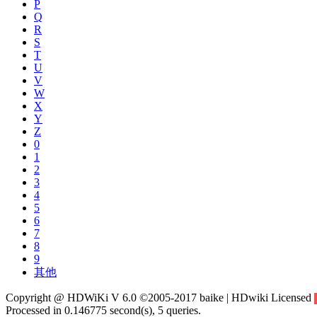
P
Q
R
S
T
U
V
W
X
Y
Z
0
1
2
3
4
5
6
7
8
9
其他
Copyright @ HDWiKi V 6.0 ©2005-2017 baike | HDwiki Licensed
Processed in 0.146775 second(s), 5 queries.