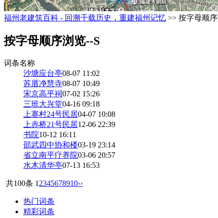
福州老建筑百科 - 回溯千载历史，重建福州记忆
>> 按字母顺序
按字母顺序浏览--S
词条名称
沙塘应台亭
08-07 11:02
苏厝净慧寺
08-07 10:49
宋京高平祠
07-02 15:26
三班大兴堂
04-16 09:18
上寨村24号民居
04-07 10:08
上赤桥21号民居
12-06 22:39
书院
10-12 16:11
邵武四中协和楼
03-19 23:14
省立南平疗养院
03-06 20:57
水木清华亭
07-13 16:53
共100条
1
2
3
4
5
6
7
8
9
10
››
热门词条
精彩词条