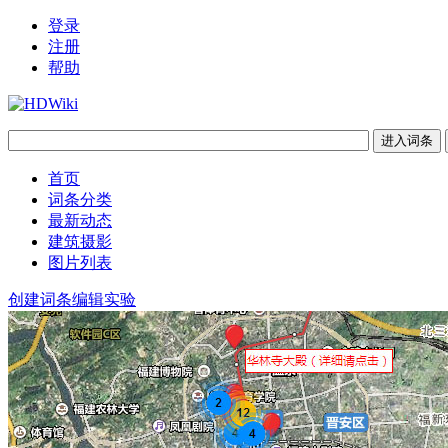
登录
注册
帮助
首页
词条分类
最新动态
建筑摄影
图片列表
创建词条
编辑实验