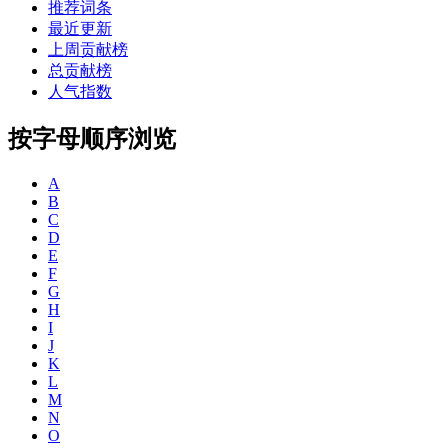
推荐词条
最近更新
上周贡献榜
总贡献榜
人气指数
按字母顺序浏览
A
B
C
D
E
F
G
H
I
J
K
L
M
N
O