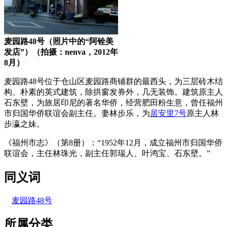
麦园路48号（照片中的“阿铨美
发店”）（拍摄：nenva，2012年
8月）
麦园路48号位于仓山区麦园路商铺群的最西头，为三层砖木结
构、朴素的英式建筑，除拱窗发券外，几无装饰。建筑原主人
石东壁，为旅居印尼的著名华侨，经营肥田粉生意，曾任福州
市归国华侨联谊会副主任。妻林步乐，为
居安里7号
原主人林
步瀛之妹。
《福州市志》（第8册）：“
1952年12月，成立福州市归国华侨
联谊会，主任林珠光，副主任郭瑞人、叶鸿宝、石东壁。”
同义词
麦园路48号
所属分类