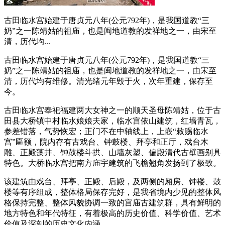
古田临水宫始建于唐贞元八年(公元792年)，是我国道教“三
奶”之一陈靖姑的祖庙，也是闽地道教的发祥地之一，由宋至
清，历代均...
古田临水宫始建于唐贞元八年(公元792年)，是我国道教“三
奶”之一陈靖姑的祖庙，也是闽地道教的发祥地之一，由宋至
清，历代均有维修。清光绪元年毁于火，次年重建，保存至
今。
古田临水宫奉祀福建两大女神之一的顺天圣母陈靖姑，位于古
田县大桥镇中村临水娘娘夫家，临水宫依山建筑，红墙青瓦，
参差错落，气势恢宏；正门不在中轴线上，上嵌“敕赐临水
宫”匾额，院内存有古戏台、钟鼓楼、拜亭和正厅，戏台木
雕、正殿藻井、钟鼓楼斗拱、山墙灰塑、偏殿清代古壁画别具
特色。大桥临水宫把南方庙宇建筑的飞檐翘角发扬到了极致。
该建筑由戏台、拜亭、正殿、后殿，及两侧的厢房、钟楼、鼓
楼等有序组成，整体格局保存完好，是我省境内少见的整体风
格保持完整、整体风貌协调一致的宫庙古建筑群，具有鲜明的
地方特色和年代特征，有着极高的历史价值、科学价值、艺术
价值及深刻的历史文化内涵。