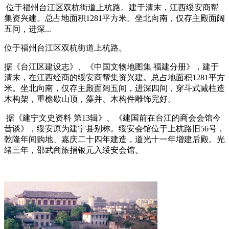
位于福州台江区双杭街道上杭路。建于清末，江西绥安商帮
集资兴建。总占地面积1281平方米。坐北向南，仅存主殿面阔
五间，进深...
位于福州台江区双杭街道上杭路。
据《台江区建设志》、《中国文物地图集 福建分册》，建于
清末，在江西经商的绥安商帮集资兴建。总占地面积1281平方
米。坐北向南，仅存主殿面阔五间，进深四间，穿斗式减柱造
木构架，重檐歇山顶，藻并、木构件雕饰完好。
据《建宁文史资料 第13辑》、《建国前在台江的商会会馆今
昔谈》，绥安原为建宁县别称。绥安会馆位于上杭路旧56号，
乾隆年间购地、嘉庆二十四年建造，道光十一年增建后殿。光
绪三年，邵武商旅捐银元入绥安会馆。