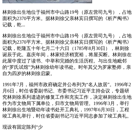
林则徐出生地位于福州市中山路19号（原左营司九号），占地
面积为2370平方米。据林则徐父亲林宾日撰写的《析产阄书》
记载，乾...
林则徐出生地位于福州市中山路19号（原左营司九号），占地
面积为2370平方米。据林则徐父亲林宾日撰写的《析产阄书》
记载，乾隆五十年七月二十六日（1785年8月30日），林则徐
诞辰于此。嘉庆年间，林家经济稍宽裕，将屋买断。林则徐在
此屋中度过了读书、中举和完婚的生活历程。与出生地毗邻
的“罗氏试馆”为林则徐幼年读书处。时年其父为罗家塾师，亲
自为四岁的林则徐启蒙。
1991年7月，福州市政府确定并公布列为“名人故居”。1996年2
月6日，时任省委副书记、市委书记习近平主持会议，专题研
究林则徐系列遗迹的修复工作和充实工作，决定林则徐出生地
作为市文物局下属单位，归市文物局管理。1996年3月，举行
林则徐出生地暨幼年读书处开工典礼，1997年6月30日，工程
竣工典礼举行，时任省委副书记习近平同志参加了竣工典礼。
现设有固定陈列“少
福州老建筑