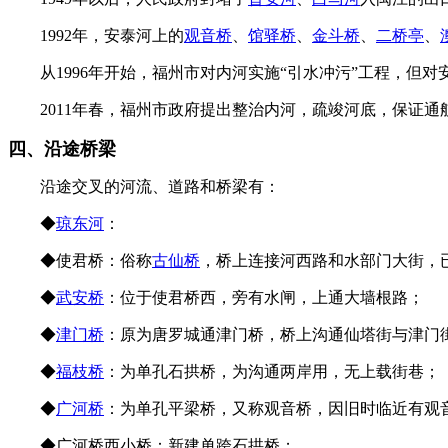
1992年，安泰河上的
观音桥
、
馆驿桥
、
金斗桥
、
二桥亭
、
从1996年开始，福州市对内河实施“引水冲污”工程，但对
2011年春，福州市政府提出整治内河，疏竣河底，保证通
四、沿途桥梁
沿途交叉的河流、道路和桥梁有：
FZCUO
◆
琼东河
：
◆使君桥：俗称
古仙桥
，桥上连接河西路和水部门大街，
◆
武安桥
：位于使君桥西，旁有水闸，上通大墙根路；
福
◆
津门桥
：原为唐罗城通津门桥，桥上沟通仙塔街与津门
◆
福枝桥
：为单孔石拱桥，为沟通两岸用，无上载街巷；
◆
广河桥
：为单孔平梁桥，又称观音桥，因旧时临近有观
◆广河桥西小桥：新建单跨石拱桥；