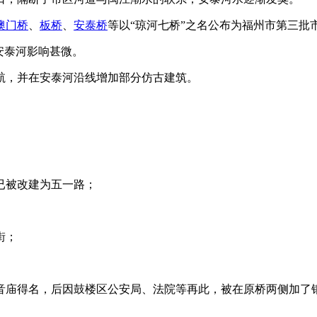
澳门桥
、
板桥
、
安泰桥
等以“琼河七桥”之名公布为福州市第三批
安泰河影响甚微。
航，并在安泰河沿线增加部分仿古建筑。
来源：福州老建筑百科（fz
已被改建为五一路；
老建州筑
街；
音庙得名，后因鼓楼区公安局、法院等再此，被在原桥两侧加了