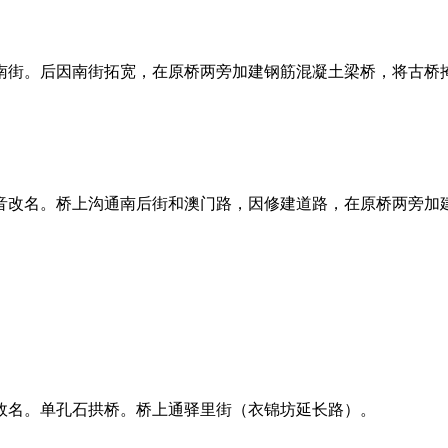
o.com）
街。后因南街拓宽，在原桥两旁加建钢筋混凝土梁桥，将古桥掩盖
百科网
名。桥上沟通南后街和澳门路，因修建道路，在原桥两旁加建梁桥
故名。单孔石拱桥。桥上通驿里街（衣锦坊延长路）。
福老建州