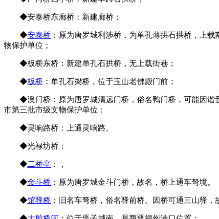
◆安泰桥东廊桥：新建廊桥；
来源：福州老建筑百科（fzcu
◆
安泰桥
：原为唐罗城利涉桥，为单孔薄拱石拱桥，上载南
物保护单位；
◆板桥东桥：新建单孔石拱桥，无上载街巷；
福州老建筑
◆
板桥
：单孔石梁桥，位于玉山老佛殿门前；
◆澳门桥：原为唐罗城清远门桥，俗名鸭门桥，可能因谐音改
市第三批市级文物保护单位；
◆灵响路桥：上通灵响路。
◆光禄坊桥：
福州老建筑百科（fzcuo.com）
◆
二桥亭
：，
◆
金斗桥
：原为唐罗城金斗门桥，故名，桥上通车弩境。
◆
馆驿桥
：旧名车弩桥，俗名驿前桥。因桥可通三山驿，
◆
大航桥河
：位于晋子城南，是两晋福州港口位置；