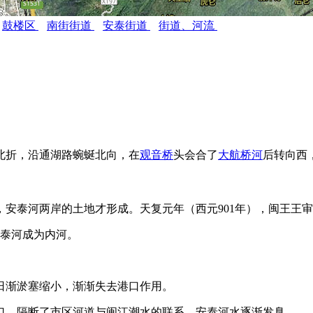
鼓楼区
南街街道
安泰街道
街道、河流
北折，沿通湖路蜿蜒北向，在
观音桥
头会合了
大航桥河
后转向西
泰河两岸的土地才形成。天复元年（西元901年），闽王王审
泰河成为内河。
FZCUO
渐淤塞缩小，渐渐失去港口作用。
口，隔断了市区河道与闽江潮水的联系，安泰河水逐渐发臭。