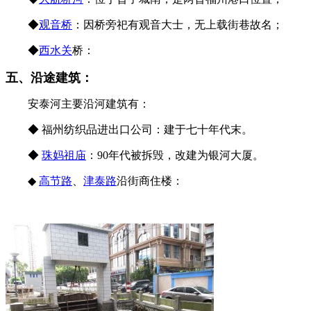
◆
观音桥
：因桥旁祀有观音大士，无上载街巷故名；
◆
西水关
桥：
五、沿途建筑：
安泰河主要沿河建筑有：
◆ 福州纺织品进出口公司：建于七十年代末。
福州老建筑
◆
珠妈祖庙
：90年代被拆毁，改建为银河大厦。
来源：福州
◆
高节路
、
津泰路
沿街商住楼：