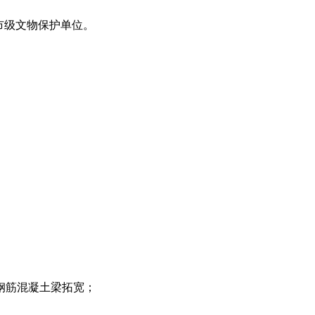
市级文物保护单位。
cuo.com）
钢筋混凝土梁拓宽；
林轶南