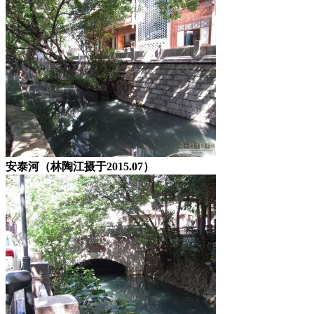
安泰河（林陶江摄于2015.07）