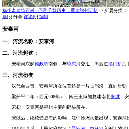
福州老建筑百科 - 回溯千载历史，重建福州记忆
> 所属分类 >
顶
[3]
分享
评论
[0]
编辑
安泰河
一、河流名称：安泰河
二、河流起讫：
安泰河东起
德政桥
南侧，与
琼东河
交汇，向西过
澳门桥
后
三、河流衍变
汉代至西晋，安泰河所在位置还是一片古泻海，直到唐朝，安
梁开平二年（西元908年），闽王王审知复建南北
夹城
，安
宋初，安泰河是福州主要的码头所在。
宋以后，继续受退海的影响，江中沙洲大量出现，安泰河日
1949年以后，人民政府封堵了
晋安河
、
白马河
入闽江的出