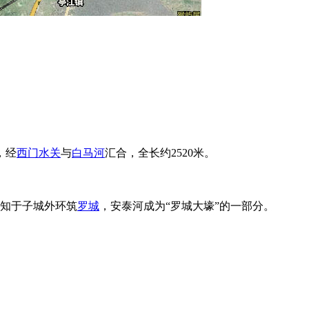
，经
西门水关
与
白马河
汇合，全长约2520米。
知于子城外环筑
罗城
，安泰河成为“罗城大壕”的一部分。