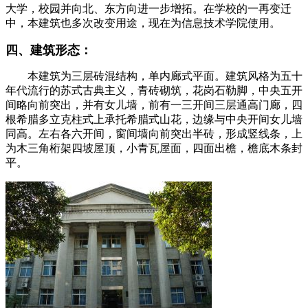
大学，校园并向北、东方向进一步增拓。在学校的一再变迁
中，本建筑也多次改变用途，现在为信息技术学院使用。
四、建筑形态：
本建筑为三层砖混结构，单内廊式平面。建筑风格为五十
年代流行的苏式古典主义，青砖砌筑，花岗石勒脚，中央五开
间略向前突出，并有女儿墙，前有一三开间三层通高门廊，四
根希腊多立克柱式上承托希腊式山花，边缘与中央开间女儿墙
同高。左右各六开间，窗间墙向前突出半砖，形成竖线条，上
为木三角桁架四坡屋顶，小青瓦屋面，四面出檐，檐底木条封
平。
福老建州筑