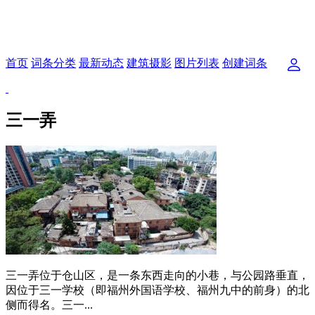
首页
词条分类
最新动态
建筑摄影
图片列表
创建词条
三一弄
三一弄位于仓山区，是一条东西走向的小巷，与公园路垂直，
因位于三一学校（即福州外国语学校、福州九中的前身）的北
侧而得名。三一...