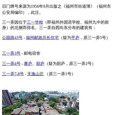
旧门牌号来源为1956年9月出版之《福州市街道簿》（
福州市
公安局编印
），此注。
福州老建筑百科网
三一弄因位于
三一学校
（即福州外国语学校、福州九中的前
身）的北侧而得名。三一弄自西向东分布的建筑有：
FZCUO
公园路43号
-
福州邮政总长住宅
（疑为
平庐
，原三一弄5号）
福老建州筑
三一弄3号
- 邮电宿舍
三一弄4号
-
赓庐
、
韶庐
（疑为
韶庐，
原三一弄2号）
三一弄7-8号
-
无逸山庄
（原三一弄1号）