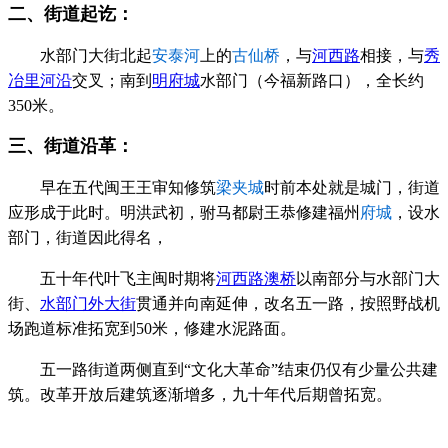
二、街道起讫：
水部门大街北起
安泰河
上的
古仙桥
，与
河西路
相接，与
秀
冶里河沿
交叉；南到
明府城
水部门（今福新路口），全长约
350米。
三、街道沿革：
早在五代闽王王审知修筑
梁夹城
时前本处就是城门，街道
应形成于此时。明洪武初，驸马都尉王恭修建福州
府城
，设水
部门，街道因此得名，
五十年代叶飞主闽时期将
河西路
澳桥
以南部分与水部门大
街、
水部门外大街
贯通并向南延伸，改名五一路，按照野战机
场跑道标准拓宽到50米，修建水泥路面。
五一路街道两侧直到“文化大革命”结束仍仅有少量公共建
筑。改革开放后建筑逐渐增多，九十年代后期曾拓宽。
福州
老建筑百科（fzcuo.com）