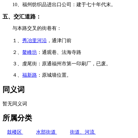
10、福州纺织品进出口公司：建于七十年代末。
五、交汇道路：
与本路交叉的街巷有：
１、
秀冶里河沿
，通津门前
２、
鳌峰坊
：通观巷、法海寺路
福州厝
３、虔尾街：原通福州市第一印刷厂，已废。
４、
福新路
：原城墙位置。
同义词
暂无同义词
所属分类
鼓楼区
水部街道
街道、河流