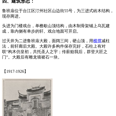
四、建筑形态：
鲁班庙位于台江区汀州社区山边街55号，为三进式砖木结构，
现存两进。
头进为门楼戏台，单檐歇山顶结构，由木制骨架铺上乌瓦建
成，靠内侧有单步的轩。戏台地面可开启。
过天井为二进鲁班庙大殿，面阔三间，硬山顶，用
横撑
减柱
法，前轩廊后大殿。大殿许多构件保存完好，石柱上有对
联“构木仿皇初，共托圣人之宇；传薪贻我后，群登大匠之
门”。大殿后有雕龙墙裙石一块。
【1917-1926】