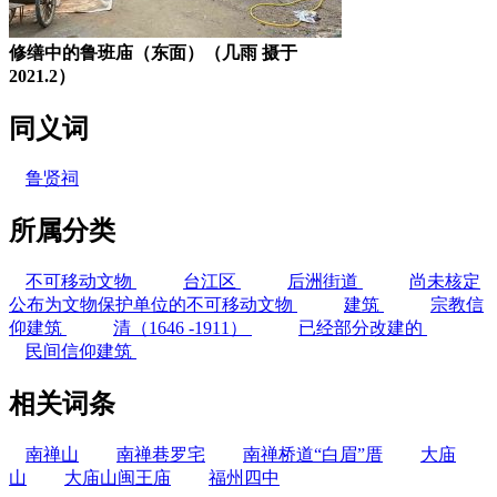
修缮中的鲁班庙（东面）（几雨 摄于
2021.2）
同义词
鲁贤祠
所属分类
不可移动文物
台江区
后洲街道
尚未核定
公布为文物保护单位的不可移动文物
建筑
宗教信
仰建筑
清（1646 -1911）
已经部分改建的
民间信仰建筑
相关词条
南禅山
南禅巷罗宅
南禅桥道“白眉”厝
大庙
山
大庙山闽王庙
福州四中