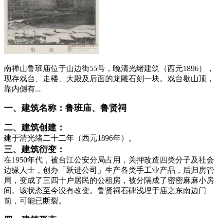
南禅山鲁班庙位于山边街55号，晚清光绪建筑（西元1896），
现存戏台、走楼、大殿及后面的龙雕石刻一块。戏台歇山顶，
靠内侧有...
一、建筑名称：鲁班庙、鲁贤祠
二、建筑创建：
建于清光绪二十二年（西元1896年）。
三、建筑衍变：
在
1950
年代，被台江公安分局占用，关押改造四类分子及社会
边缘人士，创办「跃进公司」生产各类手工业产品，后归房管
局，变成了三四十户居民的公租房，被分隔成了密密麻麻小房
间。该状态至今没有改变。鲁贤祠石碑浅埋于庙之东南边门
前，可能已断裂。