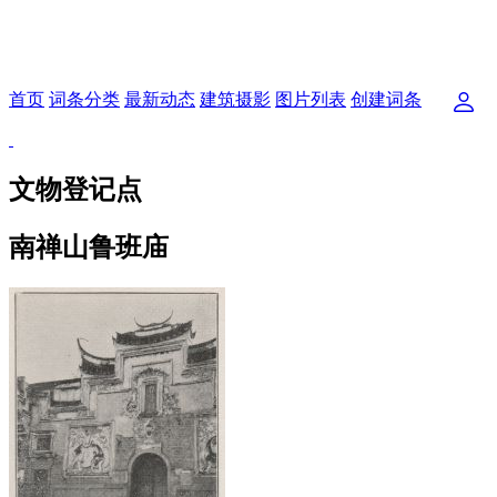
首页
词条分类
最新动态
建筑摄影
图片列表
创建词条
文物登记点
南禅山鲁班庙