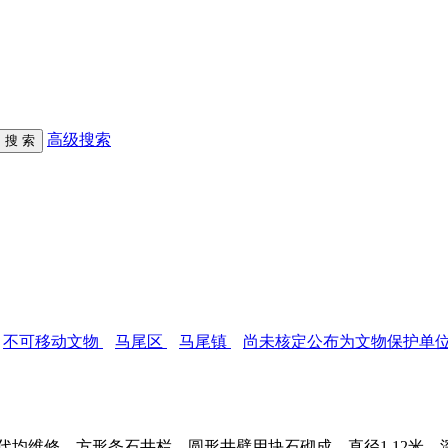
高级搜索
不可移动文物
马尾区
马尾镇
尚未核定公布为文物保护单
维修。方形条石井栏，圆形井壁用块石砌成。直径1.12米，深2