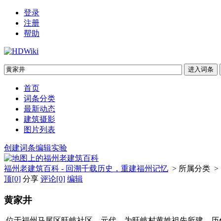
登录
注册
帮助
首页
词条分类
最新动态
建筑摄影
图片列表
创建词条
编辑实验
福州老建筑百科 - 回溯千载历史，重建福州记忆
> 所属分类 >
顶
[0]
分享
评论
[0]
编辑
黄家井
位于福州马尾区旺岐社区，元代，为旺岐村黄姓祖先所建，历代均