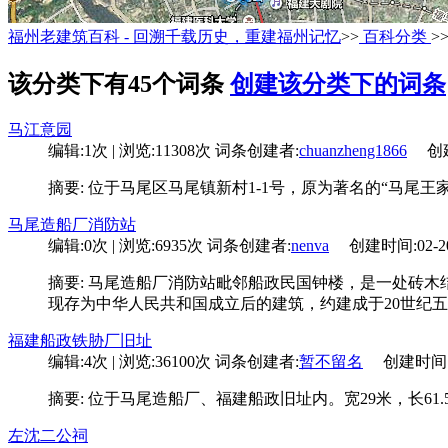
福州老建筑百科 - 回溯千载历史，重建福州记忆
>>
百科分类
>
该分类下有45个词条
创建该分类下的词条
马江意园
编辑:1次 | 浏览:11308次
词条创建者:
chuanzheng1866
创建时
摘要: 位于马尾区马尾镇新村1-1号，原为著名的“马
马尾造船厂消防站
编辑:0次 | 浏览:6935次
词条创建者:
nenva
创建时间:02-20 
摘要: 马尾造船厂消防站毗邻船政民国钟楼，是一处砖木
现存为中华人民共和国成立后的建筑，约建成于20世纪
福建船政铁胁厂旧址
编辑:4次 | 浏览:36100次
词条创建者:
暂不留名
创建时间:07-
摘要: 位于马尾造船厂、福建船政旧址内。宽29米，长61
左沈二公祠