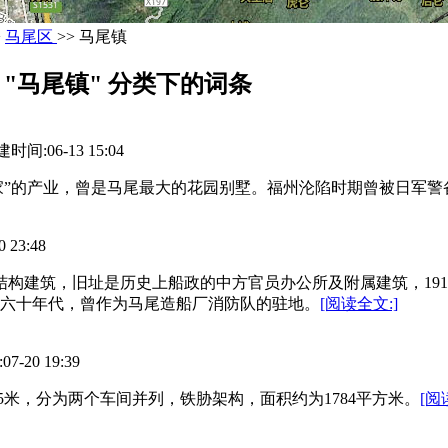
>
马尾区
>> 马尾镇
"马尾镇" 分类下的词条
间:06-13 15:04
尾王家”的产业，曾是马尾最大的花园别墅。福州沦陷时期曾被日军
23:48
结构建筑，旧址是历史上船政的中方官员办公所及附属建筑，19
五六十年代，曾作为马尾造船厂消防队的驻地。
[阅读全文:]
20 19:39
.5米，分为两个车间并列，铁胁架构，面积约为1784平方米。
[阅