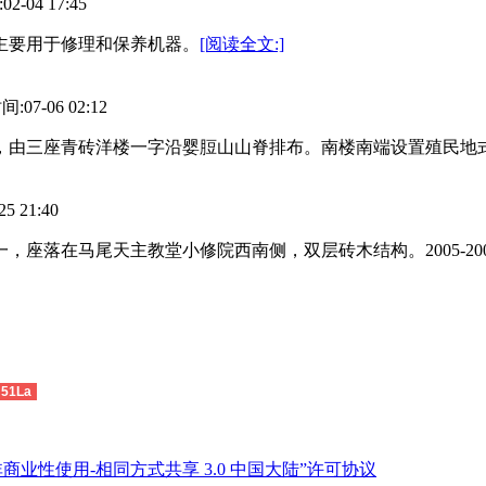
04 17:45
米，主要用于修理和保养机器。
[阅读全文:]
7-06 02:12
侧，由三座青砖洋楼一字沿婴脰山山脊排布。南楼南端设置殖民地
 21:40
，座落在马尾天主教堂小修院西南侧，双层砖木结构。2005-2
51La
商业性使用-相同方式共享 3.0 中国大陆”许可协议