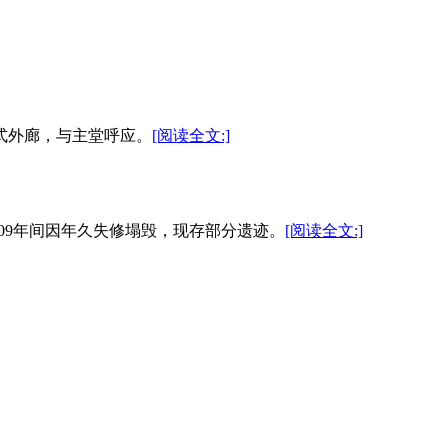
式外廊，与主堂呼应。
[阅读全文:]
009年间因年久失修塌毁，现存部分遗迹。
[阅读全文:]