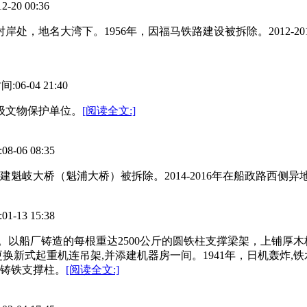
0 00:36
对岸处，地名大湾下。1956年，因福马铁路建设被拆除。2012-
6-04 21:40
市级文物保护单位。
[阅读全文:]
06 08:35
修建魁岐大桥（魁浦大桥）被拆除。2014-2016年在船政路西侧异
13 15:38
头。以船厂铸造的每根重达2500公斤的圆铁柱支撑梁架，上铺厚木板
更换新式起重机连吊架,并添建机器房一间。1941年，日机轰炸,铁
根铸铁支撑柱。
[阅读全文:]