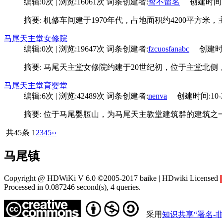
编辑:0次 | 浏览:16061次
词条创建者:
暂不留名
创建时间:02-
摘要: 机修车间建于1970年代，占地面积约4200平方
马尾天主堂女修院
编辑:0次 | 浏览:19647次
词条创建者:
fzcuosfanabc
创建时间:0
摘要: 马尾天主堂女修院约建于20世纪初，位于主堂北
马尾天主堂育婴堂
编辑:6次 | 浏览:42489次
词条创建者:
nenva
创建时间:10-25
摘要: 位于马尾婴脰山，为马尾天主教堂建筑群的建筑之一
共45条
1
2
3
4
5
››
马尾镇
Copyright @ HDWiKi V 6.0 ©2005-2017 baike | HDwiki Licensed
Processed in 0.087246 second(s), 4 queries.
采用
知识共享“署名-非