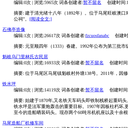
编辑:0次 | 浏览:5965次
词条创建者:
暂不留名
创建时间:12-2
摘要: 建于清光绪十八年（1892年）。位于马尾旺岐澳口
公祠”。
[阅读全文:]
石佛亭造像
编辑:1次 | 浏览:26617次
词条创建者:
fzcuosfanabc
创建时间:0
摘要: 元至顺四年（1333）春建。1992年公布为第三批
魁岐乌门里林氏古民居
编辑:0次 | 浏览:16933次
词条创建者:
暂不留名
创建时间:08-
摘要: 位于马尾区马尾镇魁岐村外塘138号。2011年，因
铁水坪
编辑:0次 | 浏览:14119次
词条创建者:
暂不留名
创建时间:01-
摘要: 始建于1870年,又名铁天车码头即铁制栈桥起重码
铁水坪是法军重炮轰击的重要目标。1907年因板柱朽坏,
至今的造船晒装码头。现存两个60吨吊机机座以及十余
马尾造船厂机修车间